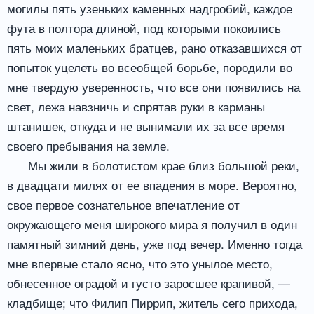
могилы пять узеньких каменных надгробий, каждое
фута в полтора длиной, под которыми покоились
пять моих маленьких братцев, рано отказавшихся от
попыток уцелеть во всеобщей борьбе, породили во
мне твердую уверенность, что все они появились на
свет, лежа навзничь и спрятав руки в карманы
штанишек, откуда и не вынимали их за все время
своего пребывания на земле.
Мы жили в болотистом крае близ большой реки,
в двадцати милях от ее впадения в море. Вероятно,
свое первое сознательное впечатление от
окружающего меня широкого мира я получил в один
памятный зимний день, уже под вечер. Именно тогда
мне впервые стало ясно, что это унылое место,
обнесенное оградой и густо заросшее крапивой, —
кладбище; что Филип Пиррип, житель сего прихода,