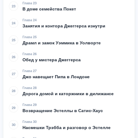
Глава 23
23
В доме семейства Покет
Глава 24
24
Занятия и контора Джеггерса изнутри
Глава 25
25
Драмл и замок Уэммика в Уолворте
Глава 26
26
Обед у мистера Джеггерса
Глава 27
27
Джо навещает Пипа в Лондоне
Глава 28
28
Дорога домой и каторжники в дилижансе
Глава 29
29
Возвращение Эстеллы в Сатис-Хаус
Глава 30
30
Насмешки Трэбба и разговор о Эстелле