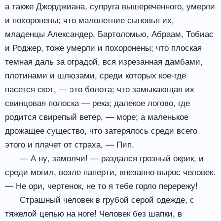
а также Джорджиана, супруга вышереченного, умерли
и похоронены; что малолетние сыновья их,
младенцы Александер, Бартоломью, Абраам, Тобиас
и Роджер, тоже умерли и похоронены; что плоская
темная даль за оградой, вся изрезанная дамбами,
плотинами и шлюзами, среди которых кое-где
пасется скот, — это болота; что замыкающая их
свинцовая полоска — река; далекое логово, где
родится свирепый ветер, — море; а маленькое
дрожащее существо, что затерялось среди всего
этого и плачет от страха, — Пип.
— А ну, замолчи! — раздался грозный окрик, и
среди могил, возле паперти, внезапно вырос человек.
— Не ори, чертенок, не то я тебе горло перережу!
Страшный человек в грубой серой одежде, с
тяжелой цепью на ноге! Человек без шапки, в