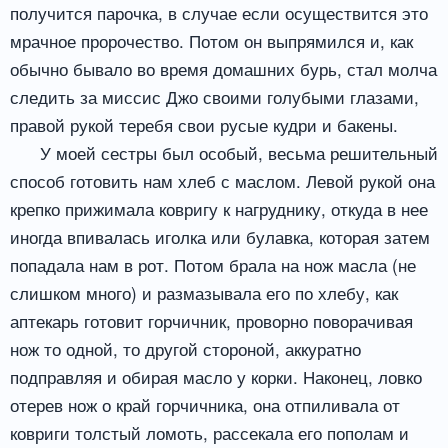
получится парочка, в случае если осуществится это
мрачное пророчество. Потом он выпрямился и, как
обычно бывало во время домашних бурь, стал молча
следить за миссис Джо своими голубыми глазами,
правой рукой теребя свои русые кудри и бакены.
У моей сестры был особый, весьма решительный
способ готовить нам хлеб с маслом. Левой рукой она
крепко прижимала ковригу к нагруднику, откуда в нее
иногда впивалась иголка или булавка, которая затем
попадала нам в рот. Потом брала на нож масла (не
слишком много) и размазывала его по хлебу, как
аптекарь готовит горчичник, проворно поворачивая
нож то одной, то другой стороной, аккуратно
подправляя и обирая масло у корки. Наконец, ловко
отерев нож о край горчичника, она отпиливала от
ковриги толстый ломоть, рассекала его пополам и