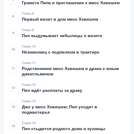
Грамота Пипа и приглашение к мисс Хэвишем
Глава 8
8
Первый визит в дом мисс Хэвишем
Глава 9
9
Пип выдумывает небылицы о визите
Глава 10
10
Незнакомец с подпилком в трактире
Глава 11
Родственники мисс Хэвишем и драка с юным
11
джентльменом
Глава 12
12
Пип ждёт расплаты за драку
Глава 13
Джо у мисс Хэвишем; Пип уходит в
13
подмастерья
Глава 14
14
Пип стыдится родного дома и кузницы