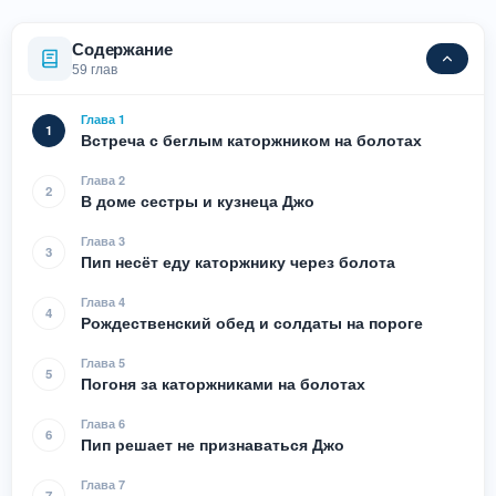
Содержание
59 глав
Глава 1
1
Встреча с беглым каторжником на болотах
Глава 2
2
В доме сестры и кузнеца Джо
Глава 3
3
Пип несёт еду каторжнику через болота
Глава 4
4
Рождественский обед и солдаты на пороге
Глава 5
5
Погоня за каторжниками на болотах
Глава 6
6
Пип решает не признаваться Джо
Глава 7
7