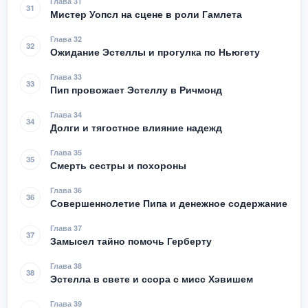
Глава 31
31
Мистер Уопсл на сцене в роли Гамлета
Глава 32
32
Ожидание Эстеллы и прогулка по Ньюгету
Глава 33
33
Пип провожает Эстеллу в Ричмонд
Глава 34
34
Долги и тягостное влияние надежд
Глава 35
35
Смерть сестры и похороны
Глава 36
36
Совершеннолетие Пипа и денежное содержание
Глава 37
37
Замысел тайно помочь Герберту
Глава 38
38
Эстелла в свете и ссора с мисс Хэвишем
Глава 39