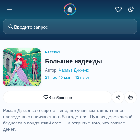
Рассказ
Большие надежды
Автор:
Чарльз Диккенс
21 час 40 мин
·
12+ лет
В избранное
Роман Диккенса о сироте Пипе, получившем таинственное
наследство от неизвестного благодетеля. Путь из деревенской
бедности в лондонский свет — и открытие того, что важнее
денег.