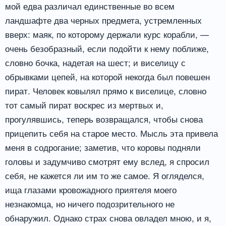
мой едва различал единственные во всем
ландшафте два черных предмета, устремленных
вверх: маяк, по которому держали курс корабли, —
очень безобразный, если подойти к нему поближе,
словно бочка, надетая на шест; и виселицу с
обрывками цепей, на которой некогда был повешен
пират. Человек ковылял прямо к виселице, словно
тот самый пират воскрес из мертвых и,
прогулявшись, теперь возвращался, чтобы снова
прицепить себя на старое место. Мысль эта привела
меня в содрогание; заметив, что коровы подняли
головы и задумчиво смотрят ему вслед, я спросил
себя, не кажется ли им то же самое. Я огляделся,
ища глазами кровожадного приятеля моего
незнакомца, но ничего подозрительного не
обнаружил. Однако страх снова овладел мною, и я,