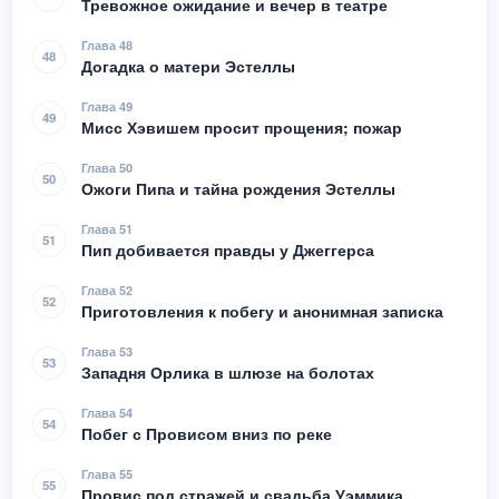
Тревожное ожидание и вечер в театре
Глава 48
48
Догадка о матери Эстеллы
Глава 49
49
Мисс Хэвишем просит прощения; пожар
Глава 50
50
Ожоги Пипа и тайна рождения Эстеллы
Глава 51
51
Пип добивается правды у Джеггерса
Глава 52
52
Приготовления к побегу и анонимная записка
Глава 53
53
Западня Орлика в шлюзе на болотах
Глава 54
54
Побег с Провисом вниз по реке
Глава 55
55
Провис под стражей и свадьба Уэммика