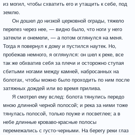
из могил, чтобы схватить его и утащить к себе, под
землю.
Он дошел до низкой церковной ограды, тяжело
перелез через нее, — видно было, что ноги у него
затекли и онемели, — а потом оглянулся на меня.
Тогда я повернул к дому и пустился наутек. Но,
пробежав немного, я оглянулся: он шел к реке, все
так же обхватив себя за плечи и осторожно ступая
сбитыми ногами между камней, набросанных на
болотах, чтобы можно было проходить по ним после
затяжных дождей или во время прилива.
Я смотрел ему вслед: болота тянулись передо
мною длинной черной полосой; и река за ними тоже
тянулась полосой, только поуже и посветлее; а в
небе длинные кроваво-красные полосы
перемежались с густо-черными. На берегу реки глаз