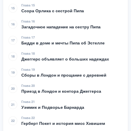
Глава 15
15
Ссора Орлика с сестрой Пипа
Глава 16
16
Загадочное нападение на сестру Пипа
Глава 17
17
Бидди в доме и мечты Пипа об Эстелле
Глава 18
18
Джеггерс объявляет о больших надеждах
Глава 19
19
Сборы в Лондон и прощание с деревней
Глава 20
20
Приезд в Лондон и контора Джеггерса
Глава 21
21
Уэммик и Подворье Барнарда
Глава 22
22
Герберт Покет и история мисс Хэвишем