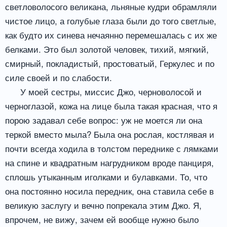
светловолосого великана, льняные кудри обрамляли
чистое лицо, а голубые глаза были до того светлые,
как будто их синева нечаянно перемешалась с их же
белками. Это был золотой человек, тихий, мягкий,
смирный, покладистый, простоватый, Геркулес и по
силе своей и по слабости.
У моей сестры, миссис Джо, черноволосой и
черноглазой, кожа на лице была такая красная, что я
порою задавал себе вопрос: уж не моется ли она
теркой вместо мыла? Была она рослая, костлявая и
почти всегда ходила в толстом переднике с лямками
на спине и квадратным нагрудником вроде панциря,
сплошь утыканным иголками и булавками. То, что
она постоянно носила передник, она ставила себе в
великую заслугу и вечно попрекала этим Джо. Я,
впрочем, не вижу, зачем ей вообще нужно было