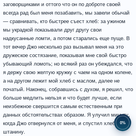
заговорщиками и оттого что он по доброте своей
всегда рад был меня позабавить, мы завели обычай
— сравнивать, кто быстрее съест хлеб: за ужином
мы украдкой показывали друг другу свои
надкусанные ломти, а потом старались еще пуще. В
тот вечер Джо несколько раз вызывал меня на это
дружеское состязание, показывая мне свой быстро
убывающий ломоть; но всякий раз он убеждался, что
я держу свою желтую кружку с чаем на одном колене,
а на другом лежит мой хлеб с маслом, далее не
початый. Наконец, собравшись с духом, я решил, что
больше медлить нельзя и что будет лучше, если
неизбежное свершится самым естественным при
данных обстоятельствах образом. Я улучил минуту,
когда Джо отвернулся от меня, и спустил хлеб в
0%
штанину.