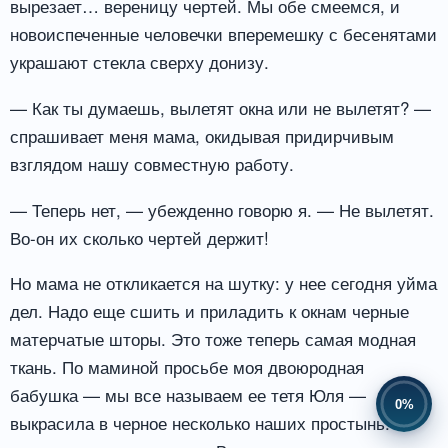
вырезает… вереницу чертей. Мы обе смеемся, и
новоиспеченные человечки вперемешку с бесенятами
украшают стекла сверху донизу.
— Как ты думаешь, вылетят окна или не вылетят? —
спрашивает меня мама, окидывая придирчивым
взглядом нашу совместную работу.
— Теперь нет, — убежденно говорю я. — Не вылетят.
Во-он их сколько чертей держит!
Но мама не откликается на шутку: у нее сегодня уйма
дел. Надо еще сшить и приладить к окнам черные
матерчатые шторы. Это тоже теперь самая модная
ткань. По маминой просьбе моя двоюродная
бабушка — мы все называем ее тетя Юля —
0%
выкрасила в черное несколько наших простынь. Со