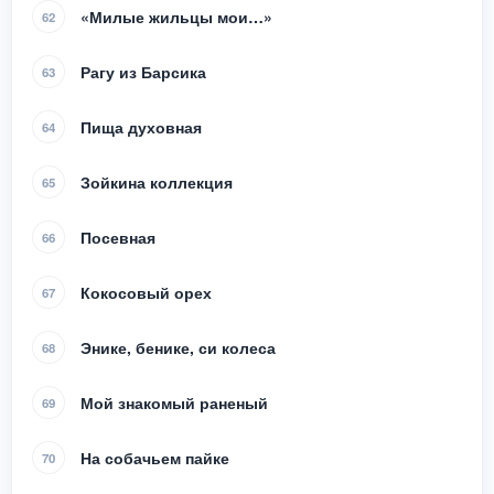
«Милые жильцы мои…»
62
Рагу из Барсика
63
Пища духовная
64
Зойкина коллекция
65
Посевная
66
Кокосовый орех
67
Энике, бенике, си колеса
68
Мой знакомый раненый
69
На собачьем пайке
70