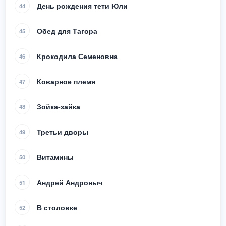
День рождения тети Юли
44
Обед для Тагора
45
Крокодила Семеновна
46
Коварное племя
47
Зойка-зайка
48
Третьи дворы
49
Витамины
50
Андрей Андроныч
51
В столовке
52