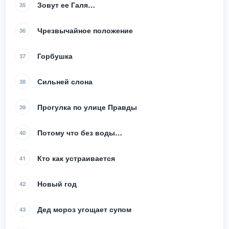
Зовут ее Галя…
35
Чрезвычайное положение
36
Горбушка
37
Сильней слона
38
Прогулка по улице Правды
39
Потому что без воды…
40
Кто как устраивается
41
Новый год
42
Дед мороз угощает супом
43