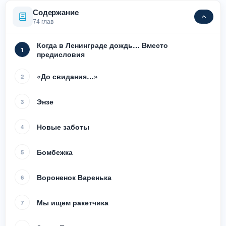
Содержание
74 глав
Когда в Ленинграде дождь… Вместо
1
предисловия
«До свидания…»
2
Энзе
3
Новые заботы
4
Бомбежка
5
Вороненок Варенька
6
Мы ищем ракетчика
7