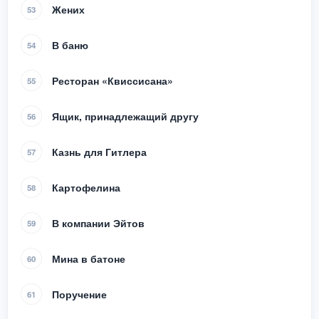
Жених
53
В баню
54
Ресторан «Квиссисана»
55
Ящик, принадлежащий другу
56
Казнь для Гитлера
57
Картофелина
58
В компании Эйтов
59
Мина в батоне
60
Поручение
61