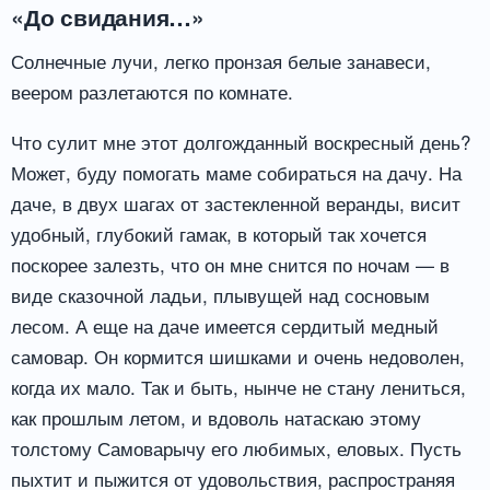
«До свидания…»
Солнечные лучи, легко пронзая белые занавеси,
веером разлетаются по комнате.
Что сулит мне этот долгожданный воскресный день?
Может, буду помогать маме собираться на дачу. На
даче, в двух шагах от застекленной веранды, висит
удобный, глубокий гамак, в который так хочется
поскорее залезть, что он мне снится по ночам — в
виде сказочной ладьи, плывущей над сосновым
лесом. А еще на даче имеется сердитый медный
самовар. Он кормится шишками и очень недоволен,
когда их мало. Так и быть, нынче не стану лениться,
как прошлым летом, и вдоволь натаскаю этому
толстому Самоварычу его любимых, еловых. Пусть
пыхтит и пыжится от удовольствия, распространяя