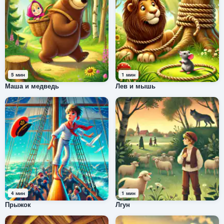
5 мин
1 мин
Маша и медведь
Лев и мышь
4 мин
1 мин
Прыжок
Лгун