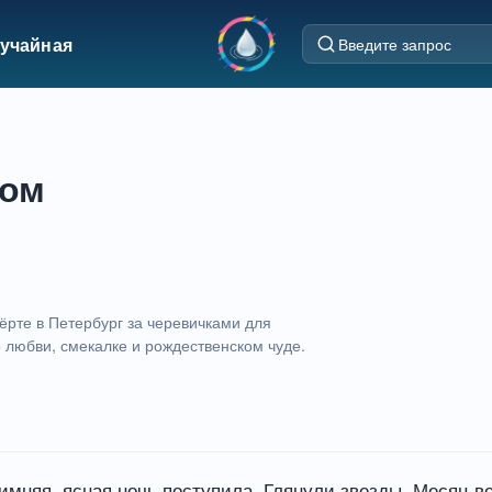
учайная
вом
чёрте в Петербург за черевичками для
 любви, смекалке и рождественском чуде.
мняя, ясная ночь поступила. Глянули звезды. Месяц в