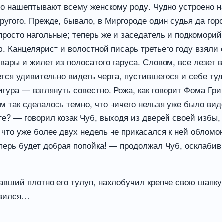
о нашептывают всему женскому роду. Чудно устроено на
ругого. Прежде, бывало, в Миргороде один судья да го
 просто нагольные; теперь же и заседатель и подкомор
 Канцелярист и волостной писарь третьего году взяли 
ары и жилет из полосатого гаруса. Словом, все лезет в
ся удивительно видеть черта, пустившегося и себе туда
гура — взглянуть совестно. Рожа, как говорит Фома Гри
м так сделалось темно, что ничего нельзя уже было ви
ате? — говорил козак Чуб, выходя из дверей своей избы,
то уже более двух недель не прикасался к ней обломо
ерь будет добрая попойка! — продолжал Чуб, осклабив 
вший плотно его тулуп, нахлобучил крепче свою шапку, 
новился…