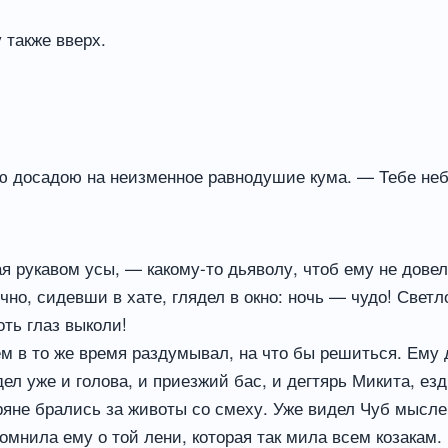
 также вверх.
ою досадою на неизменное равнодушие кума. — Тебе неб
 рукавом усы, — какому-то дьяволу, чтоб ему не довел
чно, сидевши в хате, глядел в окно: ночь — чудо! Светл
оть глаз выколи!
м в то же время раздумывал, на что бы решиться. Ему 
идел уже и голова, и приезжий бас, и дегтярь Микита, 
иряне брались за животы со смеху. Уже видел Чуб мысле
омнила ему о той лени, которая так мила всем козакам