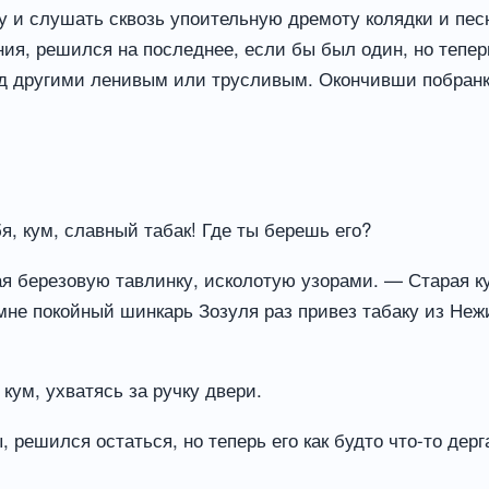
ьку и слушать сквозь упоительную дремоту колядки и пе
ния, решился на последнее, если бы был один, но тепе
ред другими ленивым или трусливым. Окончивши побранки
я, кум, славный табак! Где ты берешь его?
ая березовую тавлинку, исколотую узорами. — Старая ку
не покойный шинкарь Зозуля раз привез табаку из Нежин
кум, ухватясь за ручку двери.
ы, решился остаться, но теперь его как будто что-то дер