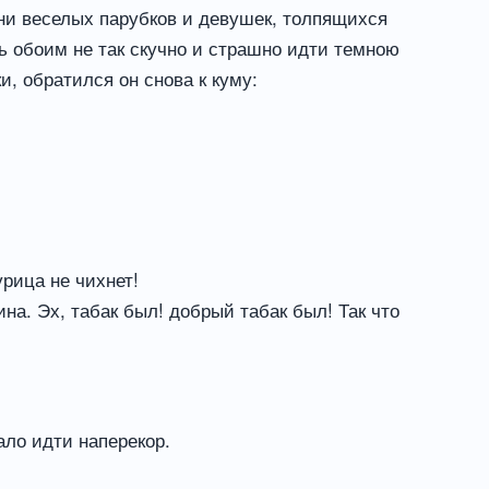
сни веселых парубков и девушек, толпящихся
рь обоим не так скучно и страшно идти темною
, обратился он снова к куму:
рица не чихнет!
а. Эх, табак был! добрый табак был! Так что
гало идти наперекор.