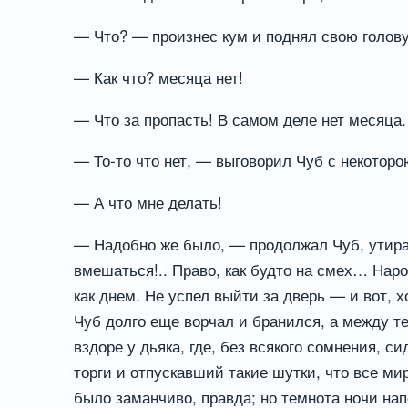
— Что? — произнес кум и поднял свою голову
— Как что? месяца нет!
— Что за пропасть! В самом деле нет месяца.
— То-то что нет, — выговорил Чуб с некотор
— А что мне делать!
— Надобно же было, — продолжал Чуб, утирая
вмешаться!.. Право, как будто на смех… Наро
как днем. Не успел выйти за дверь — и вот, х
Чуб долго еще ворчал и бранился, а между те
вздоре у дьяка, где, без всякого сомнения, с
торги и отпускавший такие шутки, что все м
было заманчиво, правда; но темнота ночи нап