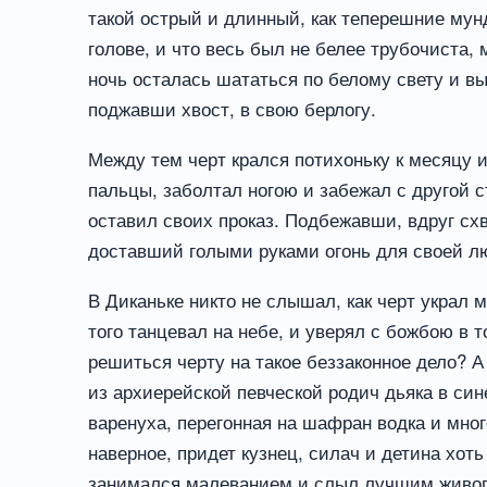
такой острый и длинный, как теперешние мун
голове, и что весь был не белее трубочиста, 
ночь осталась шататься по белому свету и вы
поджавши хвост, в свою берлогу.
Между тем черт крался потихоньку к месяцу и
пальцы, заболтал ногою и забежал с другой с
оставил своих проказ. Подбежавши, вдруг схв
доставший голыми руками огонь для своей люл
В Диканьке никто не слышал, как черт украл м
того танцевал на небе, и уверял с божбою в 
решиться черту на такое беззаконное дело? А 
из архиерейской певческой родич дьяка в сине
варенуха, перегонная на шафран водка и много
наверное, придет кузнец, силач и детина хот
занимался малеванием и слыл лучшим живопи