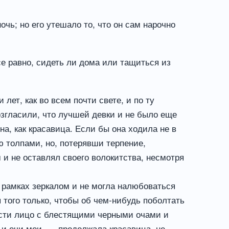
очь; но его утешало то, что он сам нарочно
е равно, сидеть ли дома или тащиться из
лет, как во всем почти свете, и по ту
возгласили, что лучшей девки и не было еще
на, как красавица. Если бы она ходила не в
ею толпами, но, потерявши терпение,
и не оставлял своего волокитства, несмотря
 рамках зеркалом и не могла налюбоваться
 того только, чтобы об чем-нибудь поболтать
ности лицо с блестящими черными очами и
 и очи мои, — продолжала красавица, не