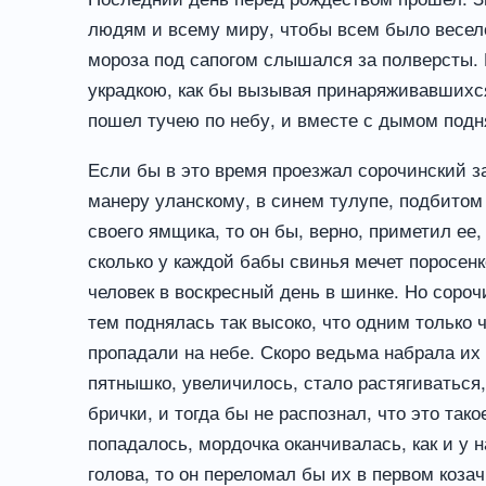
людям и всему миру, чтобы всем было весел
мороза под сапогом слышался за полверсты. 
украдкою, как бы вызывая принаряживавшихся
пошел тучею по небу, и вместе с дымом подн
Если бы в это время проезжал сорочинский з
манеру уланскому, в синем тулупе, подбитом
своего ямщика, то он бы, верно, приметил ее,
сколько у каждой бабы свинья мечет поросенк
человек в воскресный день в шинке. Но сороч
тем поднялась так высоко, что одним только 
пропадали на небе. Скоро ведьма набрала их 
пятнышко, увеличилось, стало растягиваться,
брички, и тогда бы не распознал, что это та
попадалось, мордочка оканчивалась, как и у 
голова, то он переломал бы их в первом козач