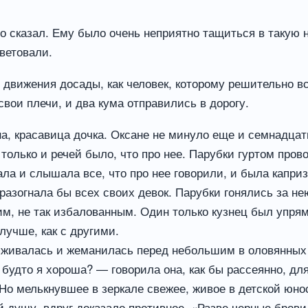
о сказал. Ему было очень неприятно тащиться в такую н
оветовали.
 движения досады, как человек, которому решительно вс
свои плечи, и два кума отправились в дорогу.
, красавица дочка. Оксане не минуло еще и семнадцати 
, только и речей было, что про нее. Парубки гуртом про
нала и слышала все, что про нее говорили, и была каприз
о разогнала бы всех своих девок. Парубки гонялись за н
м, не так избалованным. Один только кузнец был упрям 
лучше, как с другими.
ряживалась и жеманилась перед небольшим в оловянных
удто я хороша? — говорила она, как бы рассеянно, для
 Но мелькнувшее в зеркале свежее, живое в детской ю
душу, вдруг доказало противное. «Разве черные брови