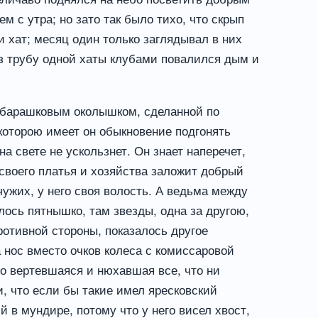
ем с утра; но зато так было тихо, что скрып
 хат; месяц один только заглядывал в них
ез трубу одной хаты клубами повалился дым и
с барашковым околышком, сделанной по
которою имеет он обыкновение подгонять
на свете не ускользнет. Он знает наперечет,
 своего платья и хозяйства заложит добрый
чужих, у него своя волость. А ведьма между
лось пятнышко, там звезды, одна за другою,
ротивной стороны, показалось другое
 нос вместо очков колеса с комиссаровой
но вертевшаяся и нюхавшая все, что ни
и, что если бы такие имел яресковский
й в мундире, потому что у него висел хвост,