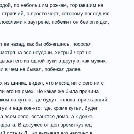
ордой, по небольшим рожкам, торчавшим на
й стряпчий, а просто черт, которому последняя
локолами к заутрене, побежит он без оглядки,
л ее назад, как бы обжегшись, пососал
смотря на все неудачи, хитрый черт не
ывал его из одной руки в другую, как мужик,
ни в чем не бывал, побежал далее.
 из шинка, видел, что месяц ни с сего ни с
ли его на смех. Но какая же была причина
яком на кутью, где будут: голова; приехавший
з и еще кое-кто; где, кроме кутьи, будет
а всем селе, останется дома, а к дочке,
ндрата. В досужее от дел время кузнец
й сотник Л…ко вызывал его нарочно в