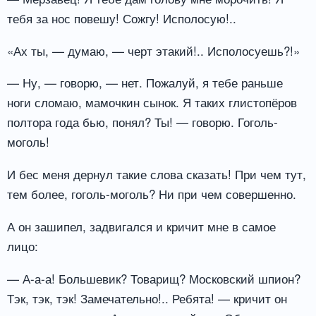
тебя за нос повешу! Сожгу! Исполосую!..
«Ах ты, — думаю, — черт этакий!.. Исполосуешь?!»
— Ну, — говорю, — нет. Пожалуй, я тебе раньше
ноги сломаю, мамочкин сынок. Я таких глистопёров
полтора года бью, понял? Ты! — говорю. Гоголь-
моголь!
И бес меня дернул такие слова сказать! При чем тут,
тем более, гоголь-моголь? Ни при чем совершенно.
А он зашипел, задвигался и кричит мне в самое
лицо:
— А-а-а! Большевик? Товарищ? Московский шпион?
Тэк, тэк, тэк! Замечательно!.. Ребята! — кричит он