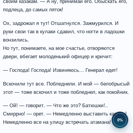
своим казакам. — А ну, принимай его. Обыскать его,
подлеца, до самых пяток!
Ох, задрожал я тут! Отшатнулся. Зажмурился. И
руки свои так в кулаки сдавил, что ногти в ладошки
вонзились.
Но тут, понимаете, на мое счастье, отворяются
двери, вбегает молоденький офицер и кричит:
— Господа! Господа! Извиняюсь… Генерал едет!
Вскочили тут все. Побледнели. И мой — белобрысый
этот — тоже вскочил и тоже побледнел, как покойник.
— Ой! — говорит. — Что же это? Батюшки!..
Смиррно! — орет. — Немедленно выставить караул!
0%
Немедленно все на улицу встречать атамана! Живо!