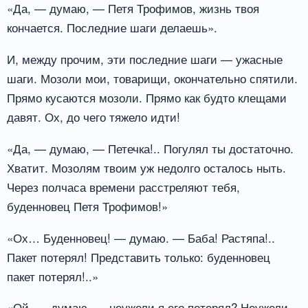
«Да, — думаю, — Петя Трофимов, жизнь твоя
кончается. Последние шаги делаешь».
И, между прочим, эти последние шаги — ужасные
шаги. Мозоли мои, товарищи, окончательно спятили.
Прямо кусаются мозоли. Прямо как будто клещами
давят. Ох, до чего тяжело идти!
«Да, — думаю, — Петечка!.. Погулял ты достаточно.
Хватит. Мозолям твоим уж недолго осталось ныть.
Через полчаса времени расстреляют тебя,
буденновец Петя Трофимов!»
«Ох… Буденновец! — думаю. — Баба! Растяпа!..
Пакет потерял! Представить только: буденновец
пакет потерял!..»
«Ой, — думаю, — неужели я его потерял? Неужели