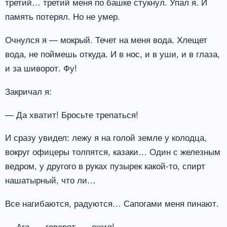
третий… третий меня по башке стукнул. Упал я. И
память потерял. Но не умер.
Очнулся я — мокрый. Течет на меня вода. Хлещет
вода, не поймешь откуда. И в нос, и в уши, и в глаза,
и за шиворот. Фу!
Закричал я:
— Да хватит! Бросьте трепаться!
И сразу увидел: лежу я на голой земле у колодца,
вокруг офицеры толпятся, казаки… Один с железным
ведром, у другого в руках пузырек какой-то, спирт
нашатырный, что ли…
Все нагибаются, радуются… Сапогами меня пинают.
— Ага, — говорят, — ожил!