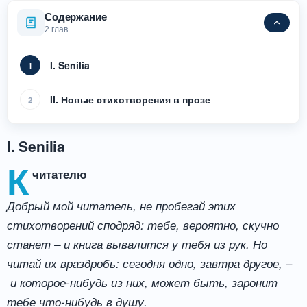
Содержание
2 глав
I. Senilia
1
II. Новые стихотворения в прозе
2
I. Senilia
К
читателю
Добрый мой читатель, не пробегай этих
стихотворений сподряд: тебе, вероятно, скучно
станет – и книга вывалится у тебя из рук. Но
–
читай их враздробь: сегодня одно, завтра другое,
и которое-нибудь из них, может быть, заронит
тебе что-нибудь в душу.