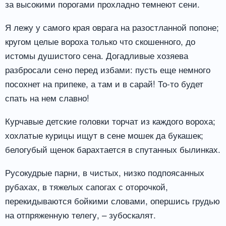
за высокими порогами прохладно темнеют сени.
Я лежу у самого края оврага на разостланной попоне;
кругом целые вороха только что скошенного, до
истомы душистого сена. Догадливые хозяева
разбросали сено перед избами: пусть еще немного
посохнет на припеке, а там и в сарай! То-то будет
спать на нем славно!
Курчавые детские головки торчат из каждого вороха;
хохлатые курицы ищут в сене мошек да букашек;
белогубый щенок барахтается в спутанных былинках.
Русокудрые парни, в чистых, низко подпоясанных
рубахах, в тяжелых сапогах с оторочкой,
перекидываются бойкими словами, опершись грудью
на отпряженную телегу, – зубоскалят.