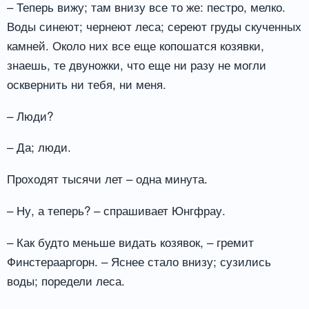
– Теперь вижу; там внизу все то же: пестро, мелко.
Воды синеют; чернеют леса; сереют груды скученных
камней. Около них все еще копошатся козявки,
знаешь, те двуножки, что еще ни разу не могли
осквернить ни тебя, ни меня.
– Люди?
– Да; люди.
Проходят тысячи лет – одна минута.
– Ну, а теперь? – спрашивает Юнгфрау.
– Как будто меньше видать козявок, – гремит
Финстерааргорн. – Яснее стало внизу; сузились
воды; поредели леса.