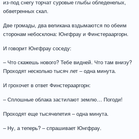
из-под снегу торчат суровые глыбы обледенелых,
обветренных скал.
Две громады, два великана вздымаются по обеим
сторонам небосклона: Юнгфрау и Финстерааргорн.
И говорит Юнгфрау соседу:
– Что скажешь нового? Тебе видней. Что там внизу?
Проходят несколько тысяч лет – одна минута.
И грохочет в ответ Финстерааргорн:
– Сплошные облака застилают землю… Погоди!
Проходят еще тысячелетия – одна минута.
– Ну, а теперь? – спрашивает Юнгфрау.