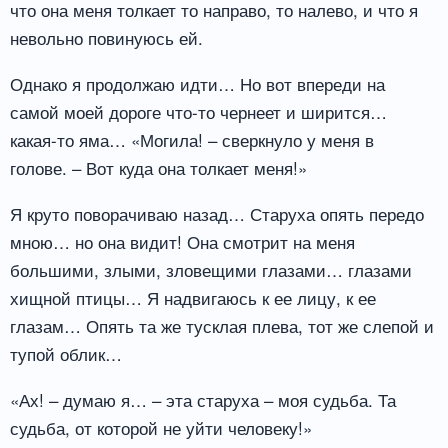
что она меня толкает то направо, то налево, и что я
невольно повинуюсь ей.
Однако я продолжаю идти… Но вот впереди на
самой моей дороге что-то чернеет и ширится…
какая-то яма… «Могила! – сверкнуло у меня в
голове. – Вот куда она толкает меня!»
Я круто поворачиваю назад… Старуха опять передо
мною… но она видит! Она смотрит на меня
большими, злыми, зловещими глазами… глазами
хищной птицы… Я надвигаюсь к ее лицу, к ее
глазам… Опять та же тусклая плева, тот же слепой и
тупой облик…
«Ах! – думаю я… – эта старуха – моя судьба. Та
судьба, от которой не уйти человеку!»