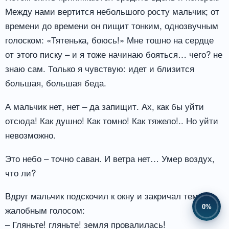
Между нами вертится небольшого росту мальчик; от
времени до времени он пищит тонким, однозвучным
голоском: «Тятенька, боюсь!» Мне тошно на сердце
от этого писку – и я тоже начинаю бояться… чего? не
знаю сам. Только я чувствую: идет и близится
большая, большая беда.
А мальчик нет, нет – да запищит. Ах, как бы уйти
отсюда! Как душно! Как томно! Как тяжело!.. Но уйти
невозможно.
Это небо – точно саван. И ветра нет… Умер воздух,
что ли?
Вдруг мальчик подскочил к окну и закричал тем же
0%
жалобным голосом:
– Гляньте! гляньте! земля провалилась!