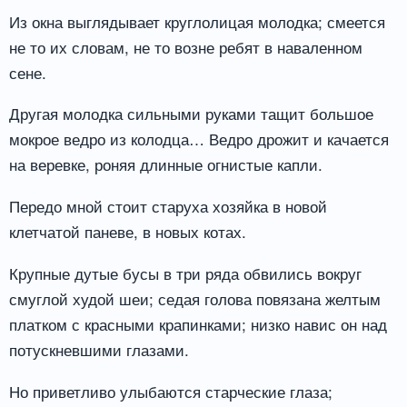
Из окна выглядывает круглолицая молодка; смеется
не то их словам, не то возне ребят в наваленном
сене.
Другая молодка сильными руками тащит большое
мокрое ведро из колодца… Ведро дрожит и качается
на веревке, роняя длинные огнистые капли.
Передо мной стоит старуха хозяйка в новой
клетчатой паневе, в новых котах.
Крупные дутые бусы в три ряда обвились вокруг
смуглой худой шеи; седая голова повязана желтым
платком с красными крапинками; низко навис он над
потускневшими глазами.
Но приветливо улыбаются старческие глаза;