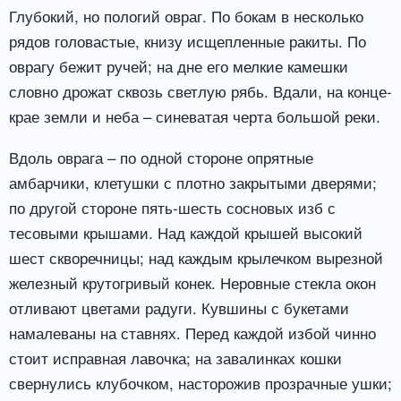
Глубокий, но пологий овраг. По бокам в несколько
рядов головастые, книзу исщепленные ракиты. По
оврагу бежит ручей; на дне его мелкие камешки
словно дрожат сквозь светлую рябь. Вдали, на конце-
крае земли и неба – синеватая черта большой реки.
Вдоль оврага – по одной стороне опрятные
амбарчики, клетушки с плотно закрытыми дверями;
по другой стороне пять-шесть сосновых изб с
тесовыми крышами. Над каждой крышей высокий
шест скворечницы; над каждым крылечком вырезной
железный крутогривый конек. Неровные стекла окон
отливают цветами радуги. Кувшины с букетами
намалеваны на ставнях. Перед каждой избой чинно
стоит исправная лавочка; на завалинках кошки
свернулись клубочком, насторожив прозрачные ушки;