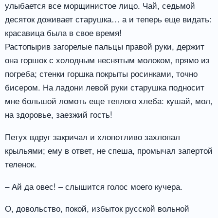
улыбается все морщинистое лицо. Чай, седьмой
десяток доживает старушка… а и теперь еще видать:
красавица была в свое время!
Растопырив загорелые пальцы правой руки, держит
она горшок с холодным неснятым молоком, прямо из
погреба; стенки горшка покрыты росинками, точно
бисером. На ладони левой руки старушка подносит
мне большой ломоть еще теплого хлеба: кушай, мол,
на здоровье, заезжий гость!
Петух вдруг закричал и хлопотливо захлопал
крыльями; ему в ответ, не спеша, промычал запертой
теленок.
– Ай да овес! – слышится голос моего кучера.
О, довольство, покой, избыток русской вольной