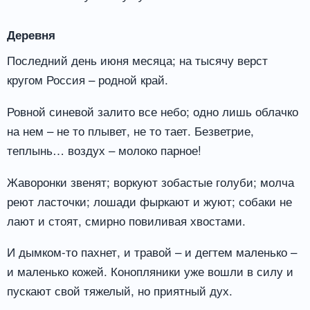
Деревня
Последний день июня месяца; на тысячу верст
кругом Россия – родной край.
Ровной синевой залито все небо; одно лишь облачко
на нем – не то плывет, не то тает. Безветрие,
теплынь… воздух – молоко парное!
Жаворонки звенят; воркуют зобастые голуби; молча
реют ласточки; лошади фыркают и жуют; собаки не
лают и стоят, смирно повиливая хвостами.
И дымком-то пахнет, и травой – и дегтем маленько –
и маленько кожей. Конопляники уже вошли в силу и
пускают свой тяжелый, но приятный дух.