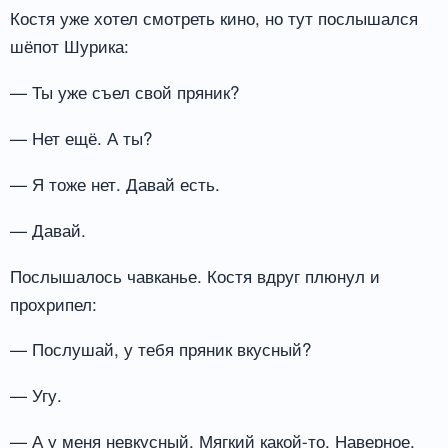
Костя уже хотел смотреть кино, но тут послышался
шёпот Шурика:
— Ты уже съел свой пряник?
— Нет ещё. А ты?
— Я тоже нет. Давай есть.
— Давай.
Послышалось чавканье. Костя вдруг плюнул и
прохрипел:
— Послушай, у тебя пряник вкусный?
— Угу.
— А у меня невкусный. Мягкий какой-то. Наверное,