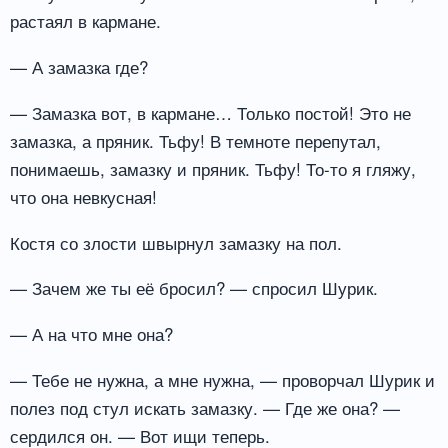
растаял в кармане.
— А замазка где?
— Замазка вот, в кармане… Только постой! Это не
замазка, а пряник. Тьфу! В темноте перепутал,
понимаешь, замазку и пряник. Тьфу! То-то я гляжу,
что она невкусная!
Костя со злости швырнул замазку на пол.
— Зачем же ты её бросил? — спросил Шурик.
— А на что мне она?
— Тебе не нужна, а мне нужна, — проворчал Шурик и
полез под стул искать замазку. — Где же она? —
сердился он. — Вот ищи теперь.