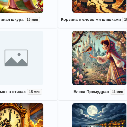
иная шкура
Корзина с еловыми шишками
16 мин
1
мок в стихах
Елена Премудрая
15 мин
11 мин