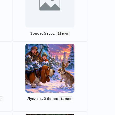
Золотой гусь
12 мин
Лупленый бочок
н
11 мин