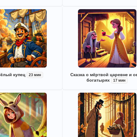
ёлый купец
Сказка о мёртвой царевне и с
23 мин
богатырях
17 мин