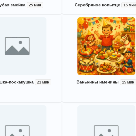
убая змейка
Серебряное копытце
25 мин
15 мин
шка-поскакушка
Ванькины именины
21 мин
15 мин