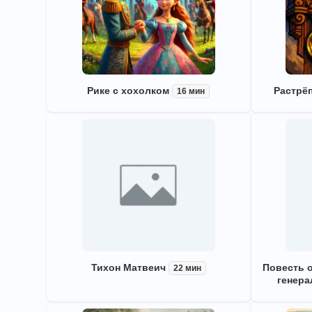
Рике с хохолком
Растрё
16 мин
Тихон Матвеич
Повесть о
22 мин
генера