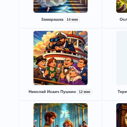
Замарашка
Осл
14 мин
Николай Исаич Пушкин
Тере
12 мин