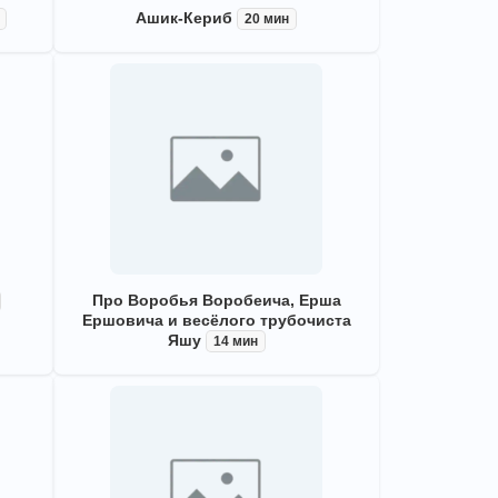
Ашик-Кериб
20 мин
Про Воробья Воробеича, Ерша
Ершовича и весёлого трубочиста
Яшу
14 мин