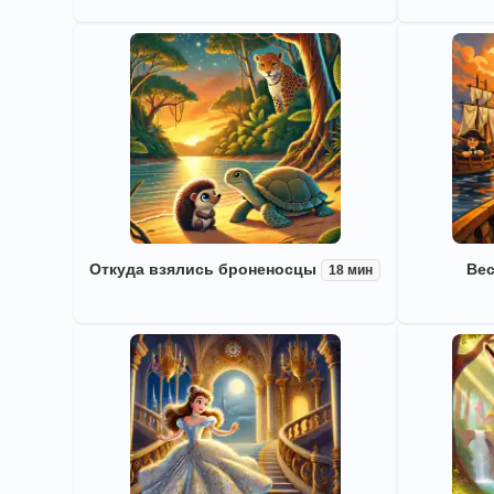
Откуда взялись броненосцы
Вес
18 мин