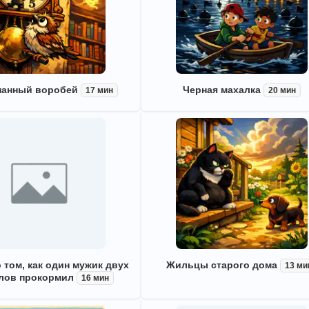
панный воробей
Черная махалка
17 мин
20 мин
 том, как один мужик двух
Жильцы старого дома
13 ми
лов прокормил
16 мин