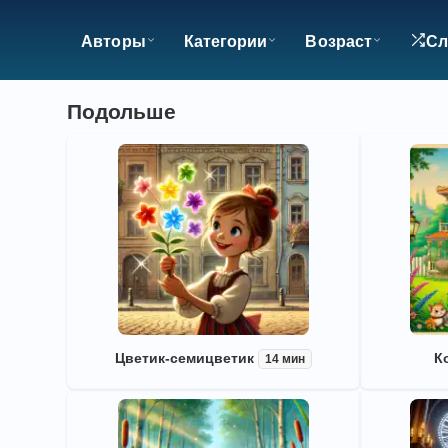
Авторы
Категории
Возраст
Сл
Подольше
Цветик-семицветик
К
14 мин