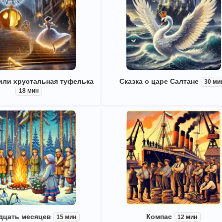
или хрустальная туфелька
Сказка о царе Салтане
30 ми
18 мин
дцать месяцев
Компас
15 мин
12 мин