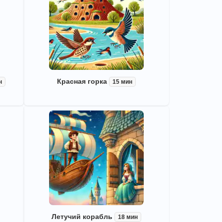
Красная горка
н
15 мин
Летучий корабль
18 мин