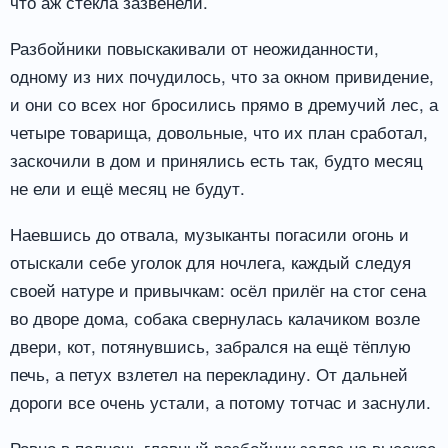
что аж стёкла зазвенели.
Разбойники повыскакивали от неожиданности,
одному из них почудилось, что за окном привидение,
и они со всех ног бросились прямо в дремучий лес, а
четыре товарища, довольные, что их план сработал,
заскочили в дом и принялись есть так, будто месяц
не ели и ещё месяц не будут.
Наевшись до отвала, музыканты погасили огонь и
отыскали себе уголок для ночлега, каждый следуя
своей натуре и привычкам: осёл прилёг на стог сена
во дворе дома, собака свернулась калачиком возле
двери, кот, потянувшись, забрался на ещё тёплую
печь, а петух взлетел на перекладину. От дальней
дороги все очень устали, а потому тотчас и заснули.
Ровно в полночь главный разбойник залез на высокое