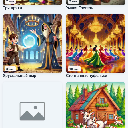
7 мин
7 мин
Три пряхи
Умная Гретель
8 мин
10 мин
Хрустальный шар
Стоптанные туфельки