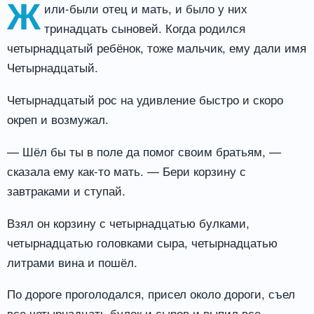
Ж
или-были отец и мать, и было у них
тринадцать сыновей. Когда родился
четырнадцатый ребёнок, тоже мальчик, ему дали имя
Четырнадцатый.
Четырнадцатый рос на удивление быстро и скоро
окреп и возмужал.
— Шёл бы ты в поле да помог своим братьям, —
сказала ему как-то мать. — Бери корзину с
завтраками и ступай.
Взял он корзину с четырнадцатью булками,
четырнадцатью головками сыра, четырнадцатью
литрами вина и пошёл.
По дороге проголодался, присел около дороги, съел
все четырнадцать булок и сыров и выпил все