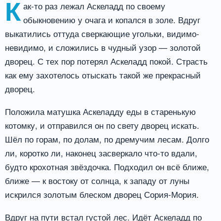
К
ак-то раз лежал Аскеладд по своему
обыкновению у очага и копался в золе. Вдруг
выкатились оттуда сверкающие угольки, видимо-
невидимо, и сложились в чудный узор — золотой
дворец. С тех пор потерял Аскеладд покой. Страсть
как ему захотелось отыскать такой же прекрасный
дворец.
Положила матушка Аскеладду еды в старенькую
котомку, и отправился он по свету дворец искать.
Шёл по горам, по долам, по дремучим лесам. Долго
ли, коротко ли, наконец засверкало что-то вдали,
будто крохотная звёздочка. Подходил он всё ближе,
ближе — к востоку от солнца, к западу от луны
искрился золотым блеском дворец Сория-Мория.
Вдруг на пути встал густой лес. Идёт Аскеладд по