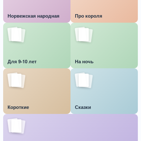
Норвежская народная
Про короля
Для 9-10 лет
На ночь
Короткие
Сказки