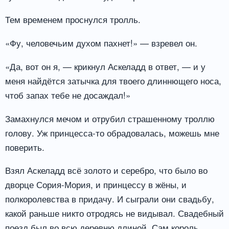
Тем временем проснулся тролль.
«Фу, человечьим духом пахнет!» — взревел он.
«Да, вот он я, — крикнул Аскеладд в ответ, — и у
меня найдётся затычка для твоего длиннющего носа,
чтоб запах тебе не досаждал!»
Замахнулся мечом и отрубил страшенному троллю
голову. Уж принцесса-то обрадовалась, можешь мне
поверить.
Взял Аскеладд всё золото и серебро, что было во
дворце Сория-Мория, и принцессу в жёны, и
полкоролевства в придачу. И сыграли они свадьбу,
какой раньше никто отродясь не видывал. Свадебный
поезд был во всю деревню длиной. Сам король