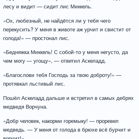
лесу и видит — сидит лис Миккель.
«Ох, любезный, не найдётся ли у тебя чего
перекусить? У меня в животе аж урчит и свистит от
голода!» — простонал лис.
«Бедняжка Миккель! С собой-то у меня негусто, да
чем могу — угощу», — ответил Аскеладд.
«Благослови тебя Господь за твою доброту!» —
протявкал льстивый лис.
Пошёл Аскеладд дальше и встретил в самых дебрях
медведя Ворчуна.
«Добр человек, накорми горемыку! — проревел
медведь. — У меня от голода в брюхе всё бурчит и
ворчит!»