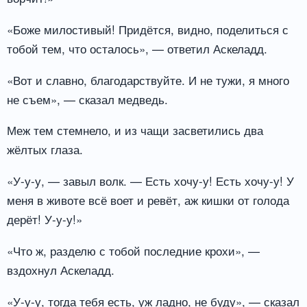
«Боже милостивый! Придётся, видно, поделиться с
тобой тем, что осталось», — ответил Аскеладд.
«Вот и славно, благодарствуйте. И не тужи, я много
не съем», — сказал медведь.
Меж тем стемнело, и из чащи засветились два
жёлтых глаза.
«У-у-у, — завыл волк. — Есть хочу-у! Есть хочу-у! У
меня в животе всё воет и ревёт, аж кишки от голода
дерёт! У-у-у!»
«Что ж, разделю с тобой последние крохи», —
вздохнул Аскеладд.
«У-у-у, тогда тебя есть, уж ладно, не буду», — сказал