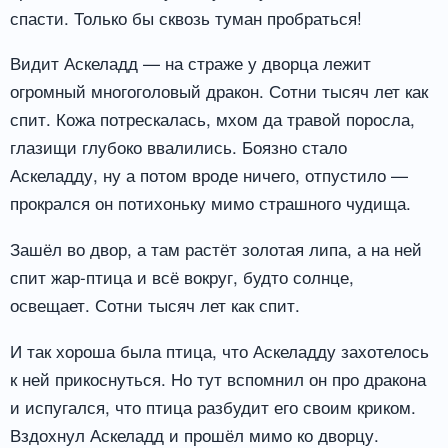
спасти. Только бы сквозь туман пробраться!
Видит Аскеладд — на страже у дворца лежит
огромный многоголовый дракон. Сотни тысяч лет как
спит. Кожа потрескалась, мхом да травой поросла,
глазищи глубоко ввалились. Боязно стало
Аскеладду, ну а потом вроде ничего, отпустило —
прокрался он потихоньку мимо страшного чудища.
Зашёл во двор, а там растёт золотая липа, а на ней
спит жар-птица и всё вокруг, будто солнце,
освещает. Сотни тысяч лет как спит.
И так хороша была птица, что Аскеладду захотелось
к ней прикоснуться. Но тут вспомнил он про дракона
и испугался, что птица разбудит его своим криком.
Вздохнул Аскеладд и прошёл мимо ко дворцу.