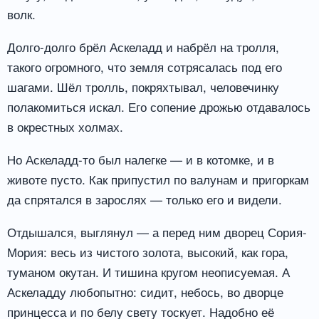
волк.
Долго-долго брёл Аскеладд и набрёл на тролля,
такого огромного, что земля сотрясалась под его
шагами. Шёл тролль, покряхтывал, человечинку
полакомиться искал. Его сопение дрожью отдавалось
в окрестных холмах.
Но Аскеладд-то был налегке — и в котомке, и в
животе пусто. Как припустил по валунам и пригоркам
да спрятался в зарослях — только его и видели.
Отдышался, выглянул — а перед ним дворец Сория-
Мория: весь из чистого золота, высокий, как гора,
туманом окутан. И тишина кругом неописуемая. А
Аскеладду любопытно: сидит, небось, во дворце
принцесса и по белу свету тоскует. Надобно её