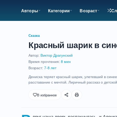
Авторы
Категории
Возраст
Сл
Сказка
Красный шарик в син
Автор:
Виктор Драгунский
Время прочтения:
8 мин
Возраст:
7-8 лет
Дениска теряет красный шарик, улетевший в сине
расставание с мечтой. Лиричный рассказ о детской
8
В избранное
мин
друг наша дверь распахнулась, и Аленка