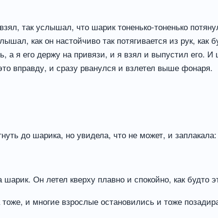
 взял, так услышал, что шарик тоненько-тоненько потянул
лышал, как он настойчиво так потягивается из рук, как б
ть, а я его держу на привязи, и я взял и выпустил его. И
 это вправду, и сразу рванулся и взлетел выше фонаря.
нуть до шарика, но увидела, что не может, и заплакала:
а шарик. Он летел кверху плавно и спокойно, как будто э
ка тоже, и многие взрослые остановились и тоже позадир