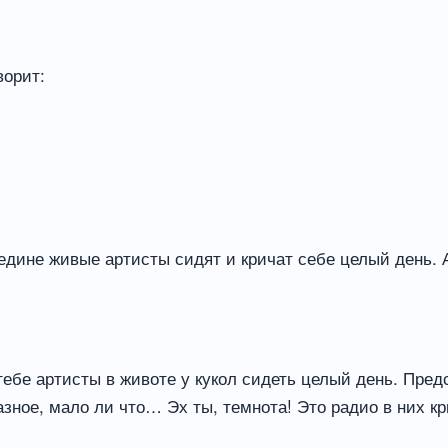
ворит:
ередине живые артисты сидят и кричат себе целый день. А
т тебе артисты в животе у кукол сидеть целый день. П
азное, мало ли что… Эх ты, темнота! Это радио в них кр