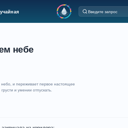
учайная
ем небе
е небо, и переживает первое настоящее
 грусти и умении отпускать.
 закричала из коридора: