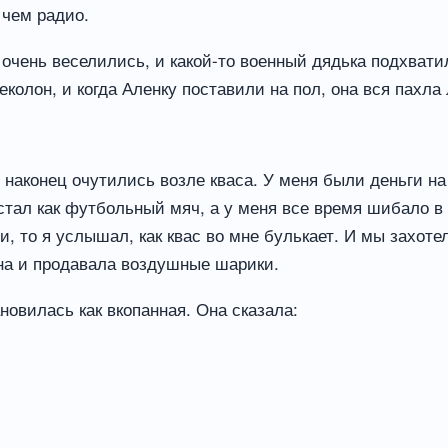
 чем радио.
 очень веселились, и какой-то военный дядька подхвати
деколон, и когда Аленку поставили на пол, она вся пахла
ы наконец очутились возле кваса. У меня были деньги н
стал как футбольный мяч, а у меня все время шибало в 
и, то я услышал, как квас во мне булькает. И мы захот
на и продавала воздушные шарики.
новилась как вкопанная. Она сказала: