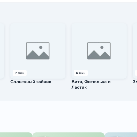
7 мин
6 мин
Солнечный зайчик
Витя, Фитюлька и
З
Ластик