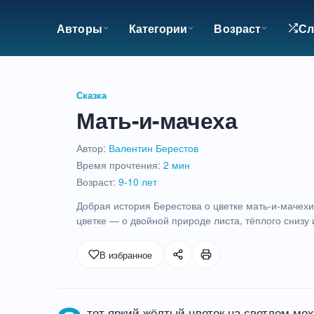
Авторы
Категории
Возраст
Сл
Сказка
Мать-и-мачеха
Автор:
Валентин Берестов
Время прочтения:
2 мин
Возраст:
9-10 лет
Добрая история Берестова о цветке мать-и-мачех
цветке — о двойной природе листа, тёплого снизу 
2
В избранное
мин
тот яркий жёлтый цветок на светлом мох