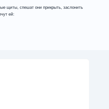
ёные щиты, спешат они прикрыть, заслонить
чут ей: