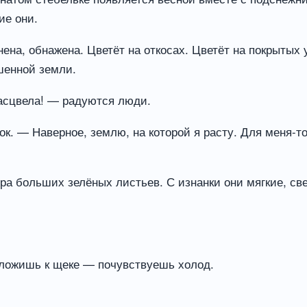
ие они.
анена, обнажена. Цветёт на откосах. Цветёт на покрытых
шенной земли.
асцвела! — радуются люди.
к. — Наверное, землю, на которой я расту. Для меня-то
ора больших зелёных листьев. С изнанки они мягкие, с
иложишь к щеке — почувствуешь холод.