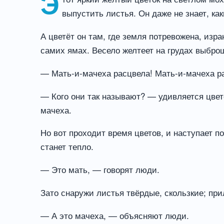
Э
выпустить листья. Он даже не знает, как
А цветёт он там, где земля потревожена, изр
самих ямах. Весело желтеет на грудах выбро
— Мать-и-мачеха расцвела! Мать-и-мачеха р
— Кого они так называют? — удивляется цвето
мачеха.
Но вот проходит время цветов, и наступает п
станет тепло.
— Это мать, — говорят люди.
Зато снаружи листья твёрдые, скользкие; пр
— А это мачеха, — объясняют люди.