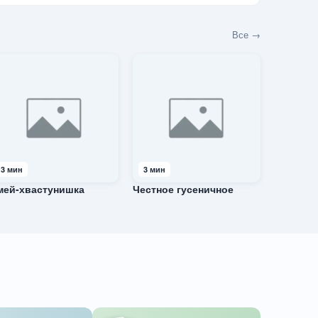
Все →
3 мин
3 мин
мей-хвастунишка
Честное гусеничное