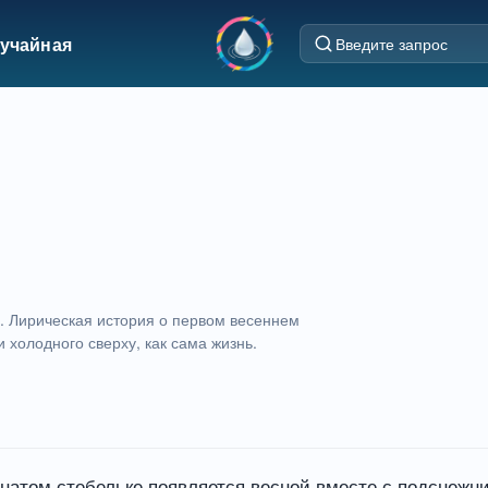
учайная
и. Лирическая история о первом весеннем
и холодного сверху, как сама жизнь.
натом стебельке появляется весной вместе с подснежник