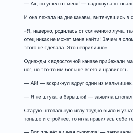
— Ах, он ушёл от меня! — вздохнула штопальн
И она лежала на дне канавы, вытянувшись в 
«Я, наверно, родилась от солнечного луча, т
отец никак не может меня найти! Зачем я слом
этого не сделала. Это неприлично».
Однажды к водосточной канаве прибежали мал
ног, но это-то им больше всего и нравилось.
— Ай! — вскрикнул вдруг один из мальчишек. 
— Я не штука, а барышня! — заявила штопаль
Старую штопальную иглу трудно было и узнать
тоньше и стройнее, то игла нравилась себе 
— Вот плывёт яичная скорлупа! — закричали