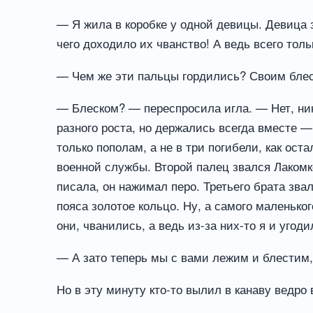
— Я жила в коробке у одной девицы. Девица э
чего доходило их чванство! А ведь всего толь
— Чем же эти пальцы гордились? Своим блес
— Блеском? — переспросила игла. — Нет, ник
разного роста, но держались всегда вместе —
только пополам, а не в три погибели, как оста
военной службы. Второй палец звался Лакомкой
писала, он нажимал перо. Третьего брата зва
пояса золотое кольцо. Ну, а самого маленько
они, чванились, а ведь из-за них-то я и угоди
— А зато теперь мы с вами лежим и блестим,
Но в эту минуту кто-то вылил в канаву ведро