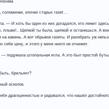
ипочём.
 соломинки, клочки старых газет…
а. — И хоть бы один из них догадался, кто лежит здесь
, плыви!.. Щепкой ты была, щепкой и останешься. А во
на камень. А вот обрывок газеты. И разобрать уж нельзя
 себе цену, и этого у меня никто не отнимет.
» — подумала штопальная игла. А это был простой бутыл
быть, брильянт?
ный осколок.
себя драгоценностью и радовался, что нашёл достойног