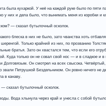
та была кухаркой. У неё на каждой руке было по пяти п
ко у них и дела было, что вынимать меня из коробки и к
ком? — сказал бутылочный осколок.
акого блеска в них не было, зато чванства хоть отбавл
 шеренгой. Только крайний из них, по прозванию Толстяк
льные братья. Зато он хвастался тем, что если его отруб
. Куда только он не совал свой нос — и в сладкое и в к
ли Долговязым. Он смотрел на всех свысока. Четвёртый,
го звали Петрушкой Бездельником. Он ровно ничего не д
ла в канаву.
 — сказал бутылочный осколок.
 воды. Вода хлынула через край и унесла с собой бутыл