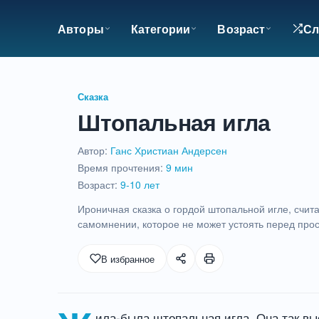
Авторы
Категории
Возраст
Сл
Сказка
Штопальная игла
Автор:
Ганс Христиан Андерсен
Время прочтения:
9 мин
Возраст:
9-10 лет
Ироничная сказка о гордой штопальной игле, счит
самомнении, которое не может устоять перед про
9
В избранное
мин
ила-была штопальная игла. Она так вы