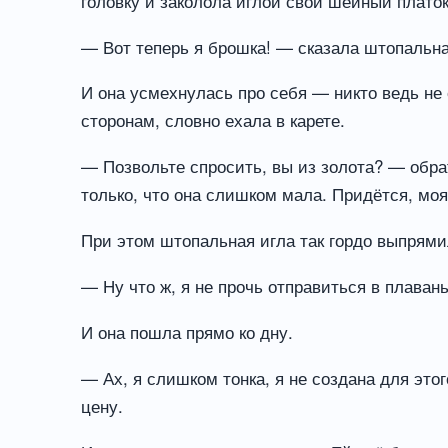
головку и заколола иглой свой шейный платок
— Вот теперь я брошка! — сказала штопальная
И она усмехнулась про себя — никто ведь не
сторонам, словно ехала в карете.
— Позвольте спросить, вы из золота? — обра
только, что она слишком мала. Придётся, моя
При этом штопальная игла так гордо выпрямил
— Ну что ж, я не прочь отправиться в плаван
И она пошла прямо ко дну.
— Ах, я слишком тонка, я не создана для это
цену.