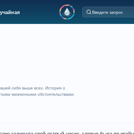
учайная
авшей себя выше всех. История о
стыми жизненными обстоятельствами.
соко задирала свой острый носик, словно была по крайн