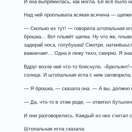
И она выпрямилась, как могла. Ей всё было н
Над ней проплывала всякая всячина — щепки,
— Сколько их тут! — говорила штопальная игл
брошка… Вот плывёт щепка. Ну что же, плыви
задирай носа, голубушка! Смотри, наткнёшься 
важничает… Одна я лежу тихо, смирно. Я знаю
Вдруг возле неё что-то блеснуло. «Брильянт!
солнце. И штопальная игла с ним заговорила.
— Я брошка, — сказала она. — А вы, должно 
— Да, что-то в этом роде, — ответил бутылоч
И они разговорились. Каждый из них считал 
Штопальная игла сказала: