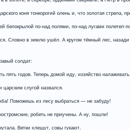
арского коня тонкорогий олень и, что золотая стрела, п
цей белокрылой по-над полями, по-над лугами полетел-п
лся. Словно в землю ушёл. А кругом тёмный лес, назади
бравый солдат:
 пять годов. Теперь домой иду, хозяйство налаживать,
 царским слугой назвался.
жба! Поможешь из лесу выбраться — не забуду!
остромские, робеть не приучены. А ну, пошли!
кутала. Ветки хлещут, совы гукают.