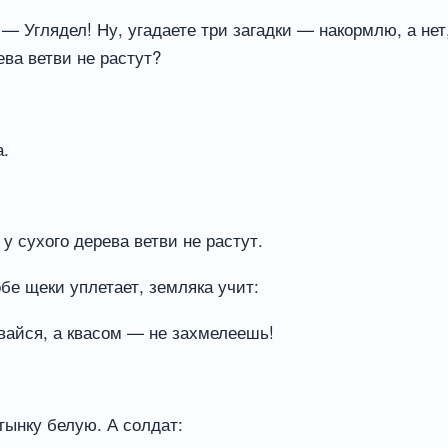
— Углядел! Ну, угадаете три загадки — накормлю, а нет,
ева ветви не растут?
а.
у сухого дерева ветви не растут.
бе щеки уплетает, земляка учит:
вайся, а квасом — не захмелеешь!
тынку белую. А солдат: