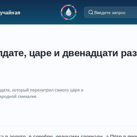
учайная
дате, царе и двенадцати ра
дате, который перехитрил самого царя и
народной смекалке.
та в золоте, в серебре, орденами сверкали, а Пётр в пр