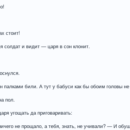
о!
ах стоит!
 солдат и видит — царя в сон клонит.
роснулся.
он палками били. А тут у бабуси как бы обоим головы не
на пол.
царя угощать да приговаривать:
ничего не прощало, а тебя, знать, не учивали? — И об