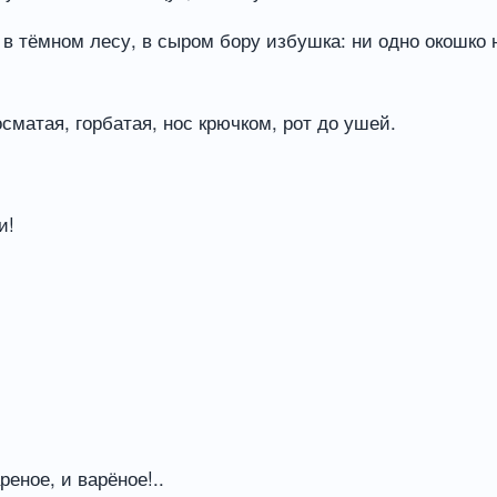
в тёмном лесу, в сыром бору избушка: ни одно окошко н
осматая, горбатая, нос крючком, рот до ушей.
и!
реное, и варёное!..