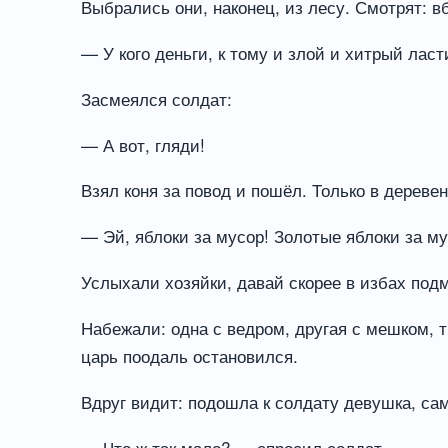
Выбрались они, наконец, из лесу. Смотрят: в
— У кого деньги, к тому и злой и хитрый лас
Засмеялся солдат:
— А вот, гляди!
Взял коня за повод и пошёл. Только в дереве
— Эй, яблоки за мусор! Золотые яблоки за му
Услыхали хозяйки, давай скорее в избах под
Набежали: одна с ведром, другая с мешком, т
царь поодаль остановился.
Вдруг видит: подошла к солдату девушка, сам
— Что ж так мало? — спросил солдат.