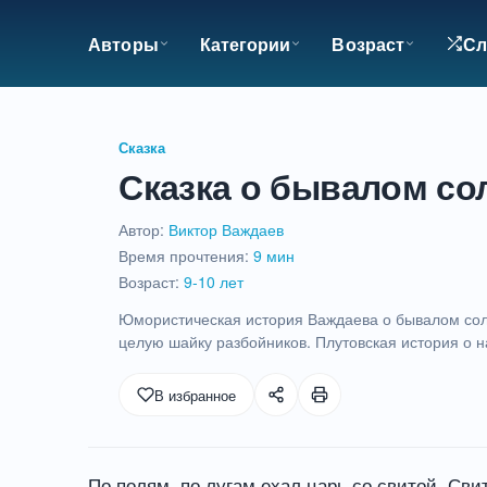
Авторы
Категории
Возраст
Сл
Сказка
Сказка о бывалом сол
Автор:
Виктор Важдаев
Время прочтения:
9 мин
Возраст:
9-10 лет
Юмористическая история Важдаева о бывалом сол
целую шайку разбойников. Плутовская история о 
9
В избранное
мин
По полям, по лугам ехал царь со свитой. Сви