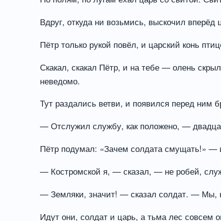
Вдруг, откуда ни возьмись, выскочил вперёд ц
Пётр только рукой повёл, и царский конь пти
Скакал, скакал Пётр, и на тебе — олень скры
неведомо.
Тут раздались ветви, и появился перед ним 
— Отслужил службу, как положено, — двадцать
Пётр подумал: «Зачем солдата смущать!» — и
— Костромской я, — сказал, — не робей, слу
— Земляки, значит! — сказал солдат. — Мы, к
Идут они, солдат и царь, а тьма лес совсем о