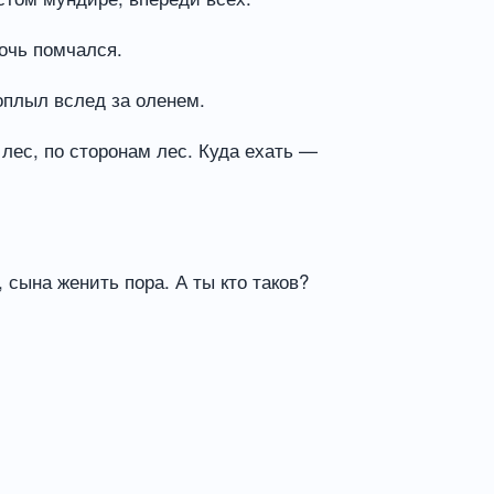
рочь помчался.
оплыл вслед за оленем.
 лес, по сторонам лес. Куда ехать —
 сына женить пора. А ты кто таков?