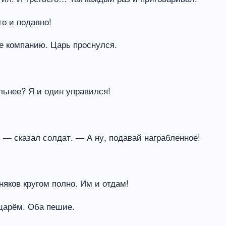
о и подавно!
же компанию. Царь проснулся.
льнее? Я и один управился!
 — сказал солдат. — А ну, подавай награбленное!
яков кругом полно. Им и отдам!
царём. Оба пешие.