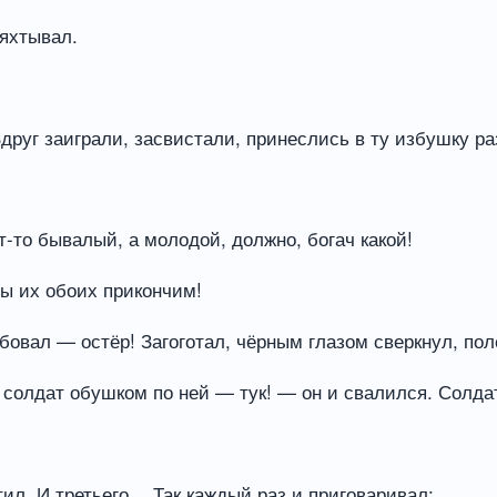
ряхтывал.
 Вдруг заиграли, засвистали, принеслись в ту избушку 
-то бывалый, а молодой, должно, богач какой!
ы их обоих прикончим!
овал — остёр! Загоготал, чёрным глазом сверкнул, пол
 солдат обушком по ней — тук! — он и свалился. Солдат
тил. И третьего… Так каждый раз и приговаривал: