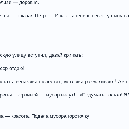
близи — деревня.
тится! — сказал Пётр. — И как ты теперь невесту сыну 
нскую улицу вступил, давай кричать:
сор отдаю!
метать: вениками шелестят, мётлами размахивают! Аж п
ретья с корзиной — мусор несут!.. «Подумать только! Яб
а — красота. Подала мусора горсточку.