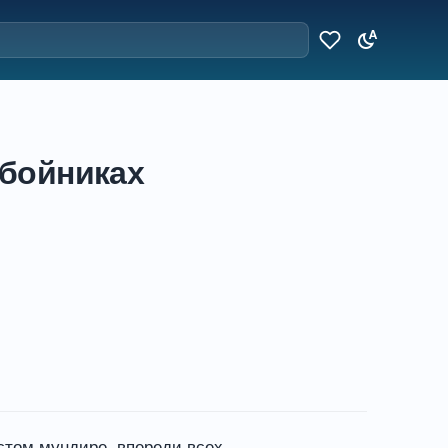
збойниках
остом мундире, впереди всех.