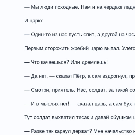
— Мы люди походные. Нам и на чердаке ладн
И царю:
— Один-то из нас пусть спит, а другой на час
Первым сторожить жребий царю выпал. Улёгся
— Что качаешься? Или дремлешь!
— Да нет, — сказал Пётр, а сам вздрогнул, п
— Смотри, приятель. Нас, солдат, за такой с
— И в мыслях нет! — сказал царь, а сам бух 
Тут солдат выхватил тесак и давай обушком 
— Разве так караул держат? Мне начальство 