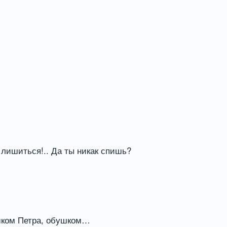
 лишиться!.. Да ты никак спишь?
ушком Петра, обушком…