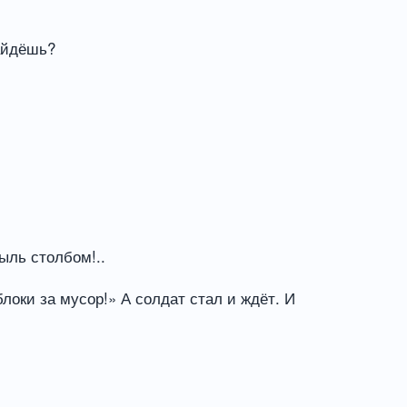
найдёшь?
ыль столбом!..
локи за мусор!» А солдат стал и ждёт. И