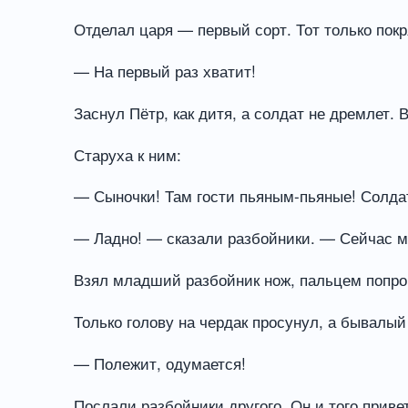
Отделал царя — первый сорт. Тот только пок
— На первый раз хватит!
Заснул Пётр, как дитя, а солдат не дремлет.
Старуха к ним:
— Сыночки! Там гости пьяным-пьяные! Солдат
— Ладно! — сказали разбойники. — Сейчас м
Взял младший разбойник нож, пальцем попроб
Только голову на чердак просунул, а бывалый
— Полежит, одумается!
Послали разбойники другого. Он и того приве