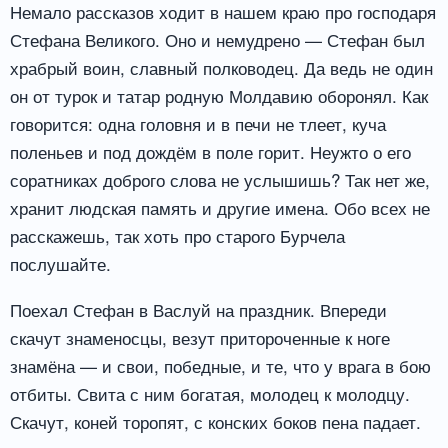
Немало рассказов ходит в нашем краю про господаря
Стефана Великого. Оно и немудрено — Стефан был
храбрый воин, славный полководец. Да ведь не один
он от турок и татар родную Молдавию оборонял. Как
говорится: одна головня и в печи не тлеет, куча
поленьев и под дождём в поле горит. Неужто о его
соратниках доброго слова не услышишь? Так нет же,
хранит людская память и другие имена. Обо всех не
расскажешь, так хоть про старого Бурчела
послушайте.
Поехал Стефан в Васлуй на праздник. Впереди
скачут знаменосцы, везут притороченные к ноге
знамёна — и свои, победные, и те, что у врага в бою
отбиты. Свита с ним богатая, молодец к молодцу.
Скачут, коней торопят, с конских боков пена падает.