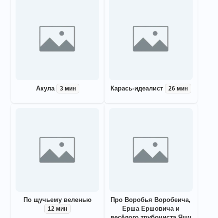
Акула
Карась-идеалист
3 мин
26 мин
По щучьему веленью
Про Воробья Воробеича,
Ерша Ершовича и
12 мин
весёлого трубочиста Яшу