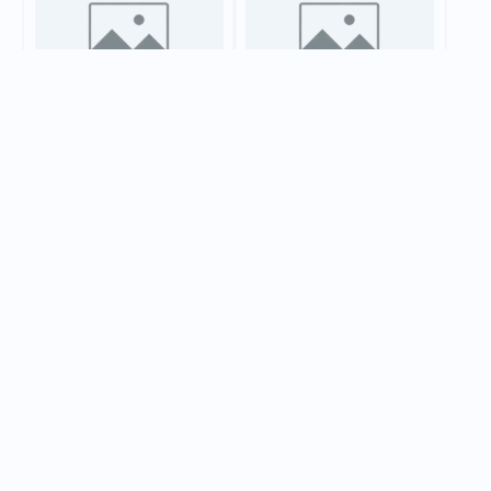
Как ласкирь учился
Как я ловил рыбу
2 мин
хвостом веред плавать
6 мин
Как Хома рыбу ловил
Война щук с куропатками
6 мин
4 мин