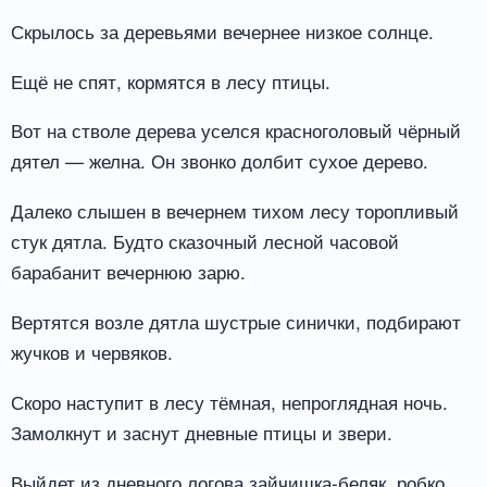
Скрылось за деревьями вечернее низкое солнце.
Ещё не спят, кормятся в лесу птицы.
Вот на стволе дерева уселся красноголовый чёрный
дятел — желна. Он звонко долбит сухое дерево.
Далеко слышен в вечернем тихом лесу торопливый
стук дятла. Будто сказочный лесной часовой
барабанит вечернюю зарю.
Вертятся возле дятла шустрые синички, подбирают
жучков и червяков.
Скоро наступит в лесу тёмная, непроглядная ночь.
Замолкнут и заснут дневные птицы и звери.
Выйдет из дневного логова зайчишка-беляк, робко