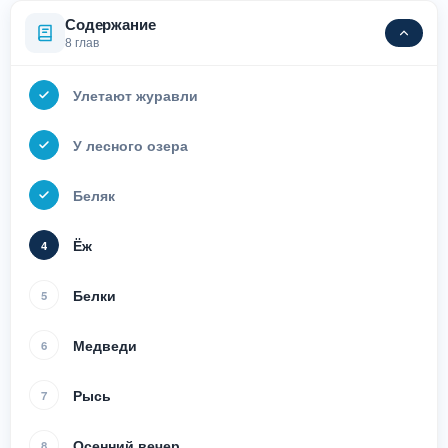
Содержание
8 глав
Улетают журавли
У лесного озера
Беляк
Ёж
4
Белки
5
Медведи
6
Рысь
7
Осенний вечер
8