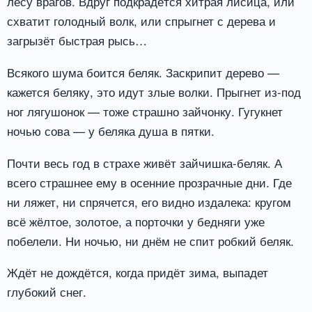
лесу врагов. Вдруг подкрадётся хитрая лисица, или
схватит голодный волк, или спрыгнет с дерева и
загрызёт быстрая рысь…
Всякого шума боится беляк. Заскрипит дерево —
кажется беляку, это идут злые волки. Прыгнет из-под
ног лягушонок — тоже страшно зайчонку. Гугукнет
ночью сова — у беляка душа в пятки.
Почти весь год в страхе живёт зайчишка-беляк. А
всего страшнее ему в осенние прозрачные дни. Где
ни ляжет, ни спрячется, его видно издалека: кругом
всё жёлтое, золотое, а порточки у бедняги уже
побелели. Ни ночью, ни днём не спит робкий беляк.
Ждёт не дождётся, когда придёт зима, выпадет
глубокий снег.