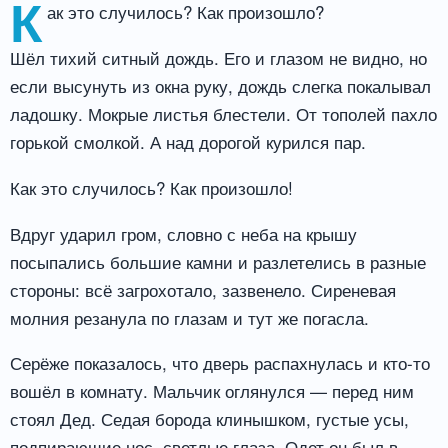
К
ак это случилось? Как произошло?
Шёл тихий ситный дождь. Его и глазом не видно, но
если высунуть из окна руку, дождь слегка покалывал
ладошку. Мокрые листья блестели. От тополей пахло
горькой смолкой. А над дорогой курился пар.
Как это случилось? Как произошло!
Вдруг ударил гром, словно с неба на крышу
посыпались большие камни и разлетелись в разные
стороны: всё загрохотало, зазвенело. Сиреневая
молния резанула по глазам и тут же погасла.
Серёже показалось, что дверь распахнулась и кто-то
вошёл в комнату. Мальчик оглянулся — перед ним
стоял Дед. Седая борода клинышком, густые усы,
подпирающие нос, светлые глаза. Одет он был в