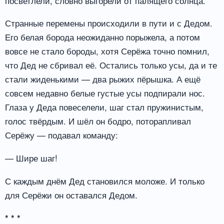
посветлели, словно выгорели от палящего солнца.
Странные перемены происходили в пути и с Дедом.
Его белая борода неожиданно порыжела, а потом
вовсе не стало бороды, хотя Серёжа точно помнил,
что Дед не сбривал её. Остались только усы, да и те
стали жиденькими — два рыжих пёрышка. А ещё
совсем недавно белые густые усы подпирали нос.
Глаза у Деда повеселели, шаг стал пружинистым,
голос твёрдым. И шёл он бодро, поторапливал
Серёжу — подавал команду:
— Шире шаг!
С каждым днём Дед становился моложе. И только
для Серёжи он оставался Дедом.
* * *