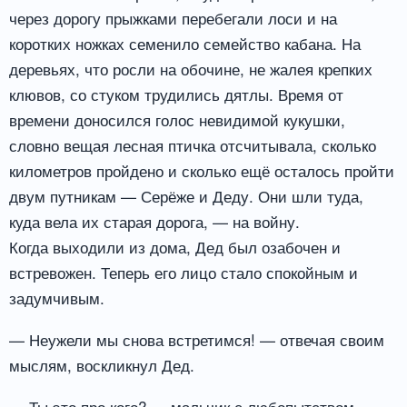
через дорогу прыжками перебегали лоси и на
коротких ножках семенило семейство кабана. На
деревьях, что росли на обочине, не жалея крепких
клювов, со стуком трудились дятлы. Время от
времени доносился голос невидимой кукушки,
словно вещая лесная птичка отсчитывала, сколько
километров пройдено и сколько ещё осталось пройти
двум путникам — Серёже и Деду. Они шли туда,
куда вела их старая дорога, — на войну.
Когда выходили из дома, Дед был озабочен и
встревожен. Теперь его лицо стало спокойным и
задумчивым.
— Неужели мы снова встретимся! — отвечая своим
мыслям, воскликнул Дед.
— Ты это про кого? — мальчик с любопытством