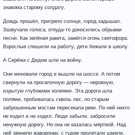
знакома старому солдату.
Дождь прошёл, пригрело солнце, город задышал.
Зазвучали голоса, откуда-то доносились обрывки
песни. Как зелёная ракета, зажёгся огонь светофора.
Взрослые спешили на работу, дети бежали в школу.
А Серёжа с Дедом шли на войну.
Они миновали город и вышли на шоссе. А потом
свернули на проселочную дорогу — неровную,
изрытую глубокими колеями. Эта дорога шла
полями, пробивалась сквозь лес, по старым
заброшенным мостам пересекала реки. По ней никто
не ездил и не ходил. Люди забыли, забросили
ненужную дорогу. Но она не казалась мёртвой. Над
ней звенели жаворонки, с гудом пролетали шмели,