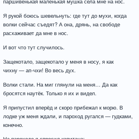
паршивенькая маленькая мушка села мне на нос.
Я рукой боюсь шевельнуть: где тут до мухи, когда
волки сейчас съедят? А она, дрянь, на свободе
расхаживает да мне в нос.
И вот что тут случилось.
Защекотало, защекотало у меня в носу, я как
чихну — ап-чхи! Во весь дух.
Волки стали. На миг глянули на меня… Да как
бросятся наутёк. Только я их и видел.
Я припустил вперёд и скоро прибежал к морю. В
лодке уж меня ждали, и пароход ругался — гудками,
конечно.
На пароходе я спросил капитана: