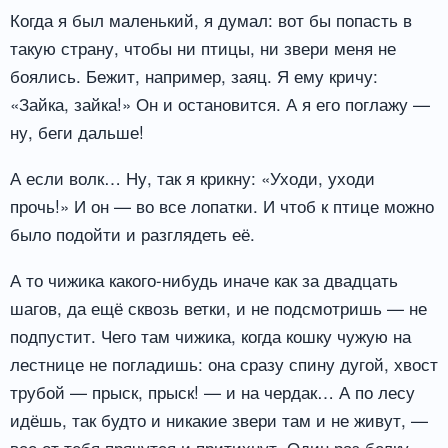
Когда я был маленький, я думал: вот бы попасть в
такую страну, чтобы ни птицы, ни звери меня не
боялись. Бежит, например, заяц. Я ему кричу:
«Зайка, зайка!» Он и остановится. А я его поглажу —
ну, беги дальше!
А если волк… Ну, так я крикну: «Уходи, уходи
прочь!» И он — во все лопатки. И чтоб к птице можно
было подойти и разглядеть её.
А то чижика какого-нибудь иначе как за двадцать
шагов, да ещё сквозь ветки, и не подсмотришь — не
подпустит. Чего там чижика, когда кошку чужую на
лестнице не погладишь: она сразу спину дугой, хвост
трубой — прыск, прыск! — и на чердак… А по лесу
идёшь, так будто и никакие звери там и не живут, —
все от тебя прячутся и притихнут. Один раз белку