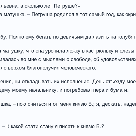
льевна, а сколько лет Петруше?»
а матушка. – Петруша родился в тот самый год, как окр
жбу. Полно ему бегать по девичьим да лазить на голубят
 матушку, что она уронила ложку в кастрюльку и слезы 
валась во мне с мыслями о свободе, об удовольствиях
ло верхом благополучия человеческого.
ения, ни откладывать их исполнение. День отъезду мо
щему моему начальнику, и потребовал пера и бумаги.
шка, – поклониться и от меня князю Б.; я, дескать, над
– К какой стати стану я писать к князю Б.?