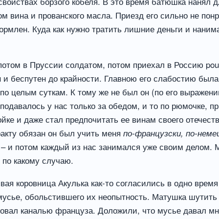
 свойствах борзого кобеля. В это время батюшка нанял 
м вина и прованского масла. Приезд его сильно не понр
акормлен. Куда как нужно тратить лишние деньги и наним
отом в Пруссии солдатом, потом приехал в Россию pour ê
 и беспутен до крайности. Главною его слабостию была 
 по целым суткам. К тому же не был он (по его выражен
подавалось у нас только за обедом, и то по рюмочке, п
ойке и даже стал предпочитать ее винам своего отечеств
ракту обязан он был учить меня
по-французски, по-неме
, – и потом каждый из нас занимался уже своим делом. 
т по какому случаю.
ивая коровница Акулька как-то согласились в одно время
 мусье, обольстившего их неопытность. Матушка шутить
ебовал каналью француза. Доложили, что мусье давал м