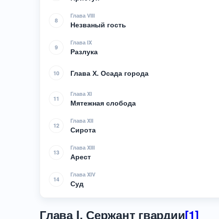
Глава VIII
8
Незваный гость
Глава IX
9
Разлука
Глава Х. Осада города
10
Глава XI
11
Мятежная слобода
Глава XII
12
Сирота
Глава XIII
13
Арест
Глава XIV
14
Суд
Глава I. Сержант гвардии
[1]