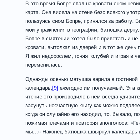
В это время Бопре спал на кровати сном нев
карта. Она висела на стене безо всякого упо
пользуясь сном Бопре, принялся за работу. 
мои упражнения в географии, батюшка дернул 
Бопре в смятении хотел было привстать и не 
кровати, вытолкал из дверей и в тот же день
Я жил недорослем, гоняя голубей и играя в 
переменилась.
Однажды осенью матушка варила в гостиной м
календарь,
[9]
ежегодно им получаемый. Эта кни
чтение это производило в нем всегда удивит
засунуть несчастную книгу как можно подале
когда он случайно его находил, то, бывало, 
пожимая плечами и повторяя вполголоса: «Ген
мы…» Наконец батюшка швырнул календарь на