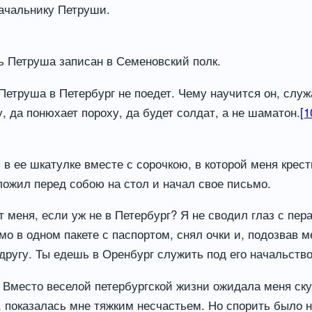
начальнику Петруши.
дь Петруша записан в Семеновский полк.
 Петруша в Петербург не поедет. Чему научится он, слу
, да понюхает пороху, да будет солдат, а не шаматон.
[1
в ее шкатулке вместе с сорочкою, в которой меня крес
ложил перед собою на стол и начал свое письмо.
 меня, если уж не в Петербург? Я не сводил глаз с пер
мо в одном пакете с паспортом, снял очки и, подозвав м
другу. Ты едешь в Оренбург служить под его начальств
Вместо веселой петербургской жизни ожидала меня скук
, показалась мне тяжким несчастьем. Но спорить было н