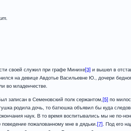
жит.
ости своей служил при графе Минихе
[3]
и вышел в отста
енился на девице Авдотье Васильевне Ю., дочери бедно
рли во младенчестве.
был записан в Семеновский полк сержантом,
[5]
по милост
атушка родила дочь, то батюшка объявил бы куда следов
 окончания наук. В то время воспитывались мы не по-но
е поведение пожалованному мне в дядьки.
[7]
. Под его н