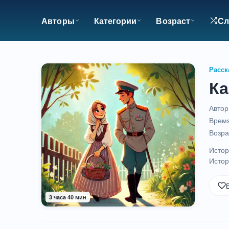
Авторы
Категории
Возраст
Сл
Расск
Ка
Автор
Время
Возра
Истор
Истор
3 часа 40 мин