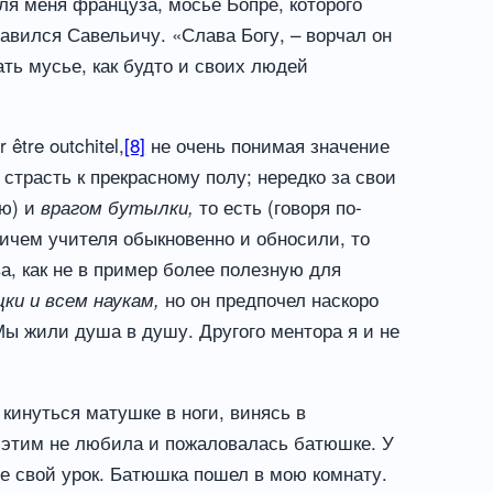
для меня француза, мосье Бопре, которого
авился Савельичу. «Слава Богу, – ворчал он
ать мусье, как будто и своих людей
tre outchitel,
[8]
не очень понимая значение
страсть к прекрасному полу; нередко за свои
ию) и
то есть (говоря по-
врагом бутылки,
ричем учителя обыкновенно и обносили, то
а, как не в пример более полезную для
но он предпочел наскоро
цки и всем наукам,
Мы жили душа в душу. Другого ментора я и не
 кинуться матушке в ноги, винясь в
 этим не любила и пожаловалась батюшке. У
не свой урок. Батюшка пошел в мою комнату.