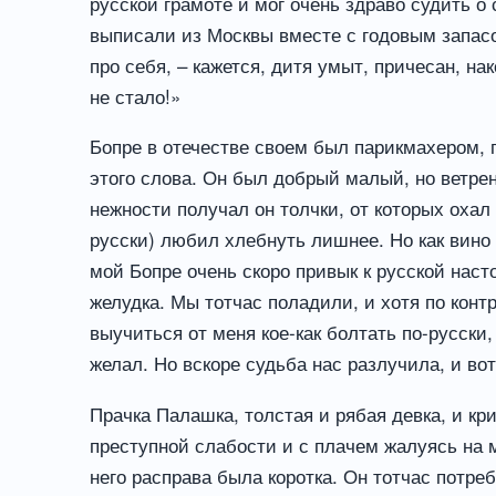
русской грамоте и мог очень здраво судить о
выписали из Москвы вместе с годовым запасо
про себя, – кажется, дитя умыт, причесан, н
не стало!»
Бопре в отечестве своем был парикмахером, п
этого слова. Он был добрый малый, но ветрен
нежности получал он толчки, от которых охал
русски) любил хлебнуть лишнее. Но как вино 
мой Бопре очень скоро привык к русской наст
желудка. Мы тотчас поладили, и хотя по конт
выучиться от меня кое-как болтать по-русски
желал. Но вскоре судьба нас разлучила, и во
Прачка Палашка, толстая и рябая девка, и кр
преступной слабости и с плачем жалуясь на
него расправа была коротка. Он тотчас потр