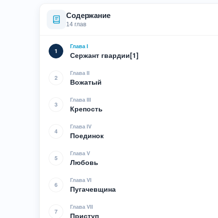
Содержание
14 глав
Глава I
1
Сержант гвардии[1]
Глава II
2
Вожатый
Глава III
3
Крепость
Глава IV
4
Поединок
Глава V
5
Любовь
Глава VI
6
Пугачевщина
Глава VII
7
Приступ