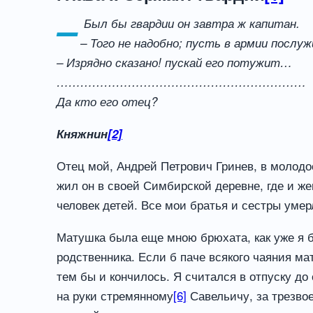
–
Был бы гвардии он завтра ж капитан.
– Того не надобно; пусть в армии послу
– Изрядно сказано! пускай его потужит…
………………………………………………………
Да кто его отец?
Княжнин
[2]
Отец мой, Андрей Петрович Гринев, в молод
жил он в своей Симбирской деревне, где и ж
человек детей. Все мои братья и сестры уме
Матушка была еще мною брюхата, как уже я 
родственника. Если б паче всякого чаяния м
тем бы и кончилось. Я считался в отпуску до
на руки стремянному
[6]
Савельичу, за трезво