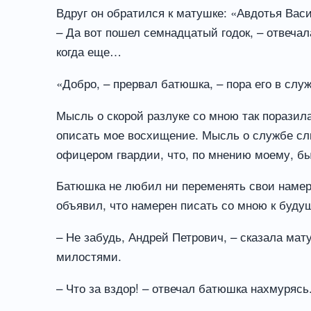
Вдруг он обратился к матушке: «Авдотья Васи
– Да вот пошел семнадцатый годок, – отвечал
когда еще…
«Добро, – прервал батюшка, – пора его в слу
Мысль о скорой разлуке со мною так поразила
описать мое восхищение. Мысль о службе сли
офицером гвардии, что, по мнению моему, бы
Батюшка не любил ни переменять свои намер
объявил, что намерен писать со мною к буду
– Не забудь, Андрей Петрович, – сказала мату
милостями.
– Что за вздор! – отвечал батюшка нахмурясь. 