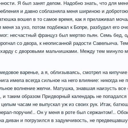
инности. Я был занят делом. Надобно знать, что для ме
требления и давно соблазняла меня шириною и добротою
Батюшка вошел в то самое время, как я прилаживал мо
меня за ухо, потом подбежал к Бопре, разбудил его оч
мог: несчастный француз был мертво пьян. Семь бед, о
 прогнал со двора, к неописанной радости Савельича. Те
чехарду с дворовыми мальчишками. Между тем минуло м
едовое варенье, а я, облизываясь, смотрел на кипучие
га имела всегда сильное на него влияние: никогда не п
ельное волнение желчи. Матушка, знавшая наизусть все 
е, и таким образом Придворный календарь не попадался 
по целым часам не выпускал уж из своих рук. Итак, бат
ерал-поручик!.. Он у меня в роте был сержантом!.. Обои
 диван и погрузился в задумчивость, не предвещавшую