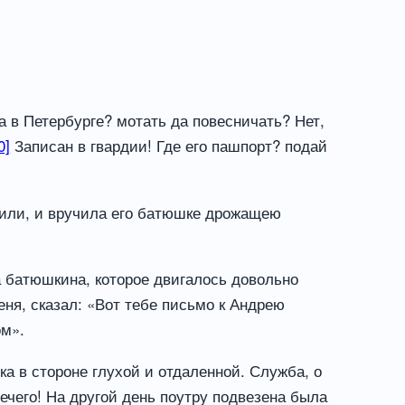
жа в Петербурге? мотать да повесничать? Нет,
0]
Записан в гвардии! Где его пашпорт? подай
тили, и вручила его батюшке дрожащею
а батюшкина, которое двигалось довольно
еня, сказал: «Вот тебе письмо к Андрею
ом».
а в стороне глухой и отдаленной. Служба, о
ечего! На другой день поутру подвезена была