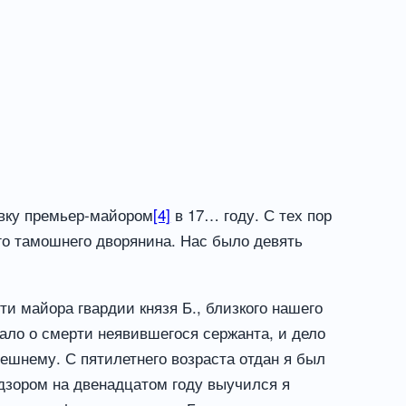
вку премьер-майором
[4]
в 17… году. С тех пор
го тамошнего дворянина. Нас было девять
и майора гвардии князя Б., близкого нашего
ало о смерти неявившегося сержанта, и дело
нешнему. С пятилетнего возраста отдан я был
адзором на двенадцатом году выучился я