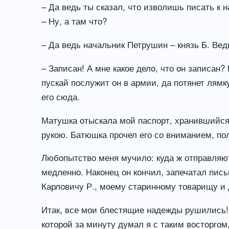
– Да ведь ты сказал, что изволишь писать к 
– Ну, а там что?
– Да ведь начальник Петрушин – князь Б. Ве
– Записан! А мне какое дело, что он записан?
пускай послужит он в армии, да потянет лямку
его сюда.
Матушка отыскала мой паспорт, хранившийся 
рукою. Батюшка прочел его со вниманием, по
Любопытство меня мучило: куда ж отправляют
медленно. Наконец он кончил, запечатал пись
Карловичу Р., моему старинному товарищу и 
Итак, все мои блестящие надежды рушились! 
которой за минуту думал я с таким восторгом