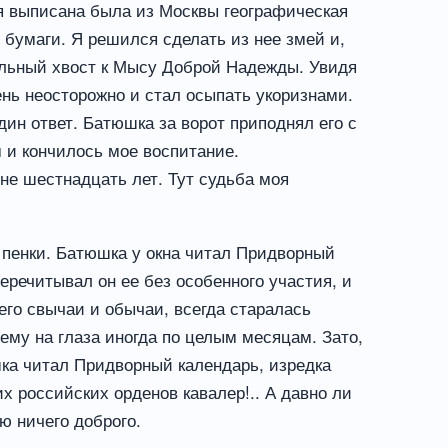
ня выписана была из Москвы географическая
 бумаги. Я решился сделать из нее змей и,
чальный хвост к Мысу Доброй Надежды. Увидя
ень неосторожно и стал осыпать укоризнами.
дин ответ. Батюшка за ворот приподнял его с
м и кончилось мое воспитание.
не шестнадцать лет. Тут судьба моя
 пенки. Батюшка у окна читал Придворный
еречитывал он ее без особенного участия, и
его свычаи и обычаи, всегда старалась
ему на глаза иногда по целым месяцам. Зато,
юшка читал Придворный календарь, изредка
х российских орденов кавалер!.. А давно ли
 ничего доброго.