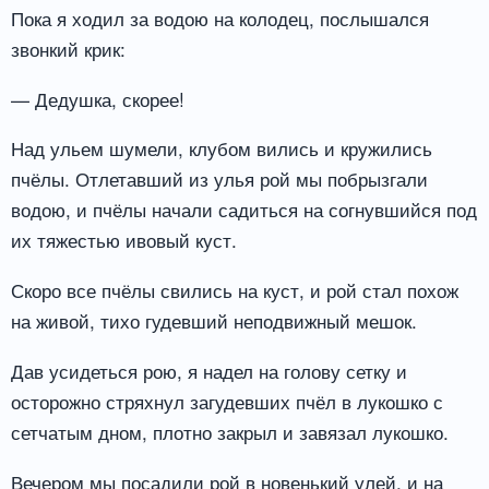
Пока я ходил за водою на колодец, послышался
звонкий крик:
— Дедушка, скорее!
Над ульем шумели, клубом вились и кружились
пчёлы. Отлетавший из улья рой мы побрызгали
водою, и пчёлы начали садиться на согнувшийся под
их тяжестью ивовый куст.
Скоро все пчёлы свились на куст, и рой стал похож
на живой, тихо гудевший неподвижный мешок.
Дав усидеться рою, я надел на голову сетку и
осторожно стряхнул загудевших пчёл в лукошко с
сетчатым дном, плотно закрыл и завязал лукошко.
Вечером мы посадили рой в новенький улей, и на