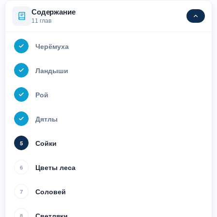
Содержание
11 глав
Черёмуха
Ландыши
Рой
Дятлы
Сойки
5
Цветы леса
6
Соловей
7
Светляки
8