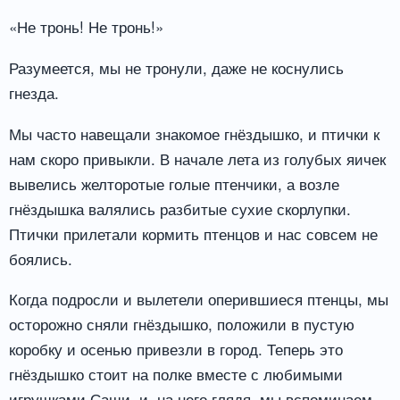
«Не тронь! Не тронь!»
Разумеется, мы не тронули, даже не коснулись
гнезда.
Мы часто навещали знакомое гнёздышко, и птички к
нам скоро привыкли. В начале лета из голубых яичек
вывелись желторотые голые птенчики, а возле
гнёздышка валялись разбитые сухие скорлупки.
Птички прилетали кормить птенцов и нас совсем не
боялись.
Когда подросли и вылетели оперившиеся птенцы, мы
осторожно сняли гнёздышко, положили в пустую
коробку и осенью привезли в город. Теперь это
гнёздышко стоит на полке вместе с любимыми
игрушками Саши, и, на него глядя, мы вспоминаем