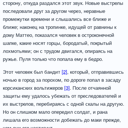
сторону, откуда раздался этот звук. Новые выстрелы
последовали друг за другом через, неравные
промежутки времени и слышались все ближе и
ближе; наконец на тропинке, идущей от равнины к
дому Маттео, показался человек в остроконечной
шапке, какие носят горцы, бородатый, покрытый
лохмотьями; он с трудом двигался, опираясь на
ружье. Пуля только что попала ему в бедро.
Этот человек был бандит
[2]
, который, отправившись
ночью в город за порохом, по дороге попал в засаду
корсиканских вольтижеров
[3]
. После отчаянной
защиты ему удалось убежать от преследователей и
их выстрелов, перебираясь с одной скалы на другую.
Но он слишком мало опередил солдат, и рана
лишала его возможности добежать до маки прежде,
чем они его настигнут.