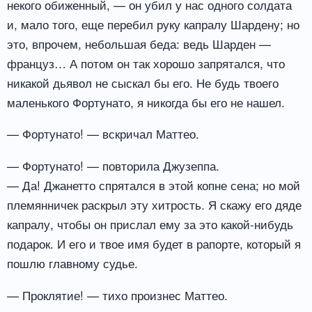
некого обиженный, — он убил у нас одного солдата
и, мало того, еще перебил руку капралу Шардену; но
это, впрочем, небольшая беда: ведь Шарден —
француз… А потом он так хорошо запрятался, что
никакой дьявол не сыскал бы его. Не будь твоего
маленького Фортунато, я никогда бы его не нашел.
— Фортунато! — вскричал Маттео.
— Фортунато! — повторила Джузеппа.
— Да! Джанетто спрятался в этой копне сена; но мой
племянничек раскрыл эту хитрость. Я скажу его дяде
капралу, чтобы он прислал ему за это какой-нибудь
подарок. И его и твое имя будет в рапорте, который я
пошлю главному судье.
— Проклятие! — тихо произнес Маттео.