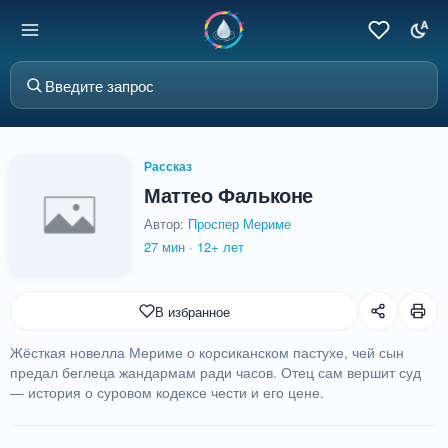
Рассказ
Маттео Фальконе
Автор:
Проспер Мериме
27 мин
·
12+ лет
В избранное
Жёсткая новелла Мериме о корсиканском пастухе, чей сын
предал беглеца жандармам ради часов. Отец сам вершит суд
— история о суровом кодексе чести и его цене.