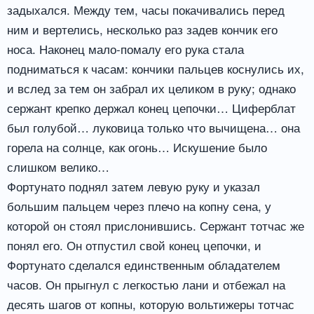
задыхался. Между тем, часы покачивались перед
ним и вертелись, несколько раз задев кончик его
носа. Наконец мало-помалу его рука стала
подниматься к часам: кончики пальцев коснулись их,
и вслед за тем он забрал их целиком в руку; однако
сержант крепко держал конец цепочки… Циферблат
был голубой… луковица только что вычищена… она
горела на солнце, как огонь… Искушение было
слишком велико…
Фортунато поднял затем левую руку и указал
большим пальцем через плечо на копну сена, у
которой он стоял прислонившись. Сержант тотчас же
понял его. Он отпустил свой конец цепочки, и
Фортунато сделался единственным обладателем
часов. Он прыгнул с легкостью лани и отбежал на
десять шагов от копны, которую вольтижеры тотчас