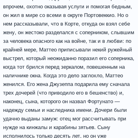
впрочем, охотно оказывая услуги и помогая бедным,
он жил в мире со всеми в округе Портовеккио. Но о
нем рассказывали, что в Корте, откуда он взял себе
жену, он жестоко разделался с соперником, слывшим
за человека опасного как на войне, так и в любви: по
крайней мере, Маттео приписывали некий ружейный
выстрел, который неожиданно поразил его соперника,
когда тот брился перед зеркалом, повешенным на
наличнике окна. Когда это дело заглохло, Маттео
женился. Его жена Джузеппа подарила ему сначала
трех дочерей (что приводило его в бешенство) и,
наконец, сына, которого он назвал Фортунато —
надежду семьи и наследника имени. Дочери были
удачно выданы замуж: отец мог рассчитывать при
нужде на кинжалы и карабины зятьев. Сыну
исполнилось только десять лет, но он уже