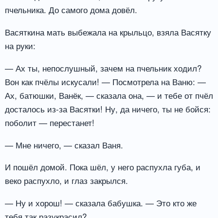
пчельника. До самого дома довёл.
Васяткина мать выбежала на крыльцо, взяла Васятку
на руки:
— Ах ты, непослушный, зачем на пчельник ходил?
Вон как пчёлы искусали! — Посмотрела на Ваню: —
Ах, батюшки, Ванёк, — сказала она, — и тебе от пчёл
досталось из-за Васятки! Ну, да ничего, ты не бойся:
поболит — перестанет!
— Мне ничего, — сказал Ваня.
И пошёл домой. Пока шёл, у него распухла губа, и
веко распухло, и глаз закрылся.
— Ну и хорош! — сказала бабушка. — Это кто же
тебя так разукрасил?