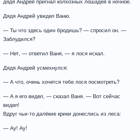
дядя Андрей пригнал колхозных лошадей в ночное.
Дядя Андрей увидел Ваню.
— Ты что здесь один бродишь? — спросил он. —
Заблудился?
— Нет, — ответил Ваня, — я лося искал.
Дядя Андрей усмехнулся:
— А что, очень хочется тебе лося посмотреть?
— А я его видел, — сказал Ваня. — Вот сейчас
видел!
Вдруг чьи-то далёкие крики донеслись из леса:
— Ау! Ау!