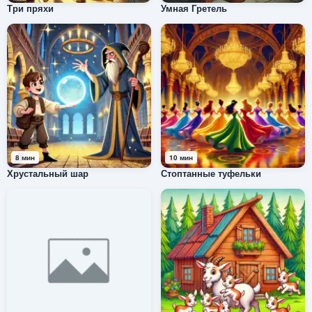
Три пряхи
Умная Гретель
8 мин
10 мин
Хрустальный шар
Стоптанные туфельки