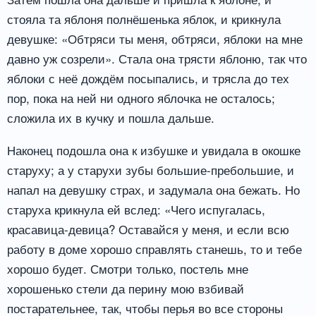
стояла та яблоня полнёшенька яблок, и крикнула
девушке: «Обтряси ты меня, обтряси, яблоки на мне
давно уж созрели». Стала она трясти яблоню, так что
яблоки с неё дождём посыпались, и трясла до тех
пор, пока на ней ни одного яблочка не осталось;
сложила их в кучку и пошла дальше.
Наконец подошла она к избушке и увидала в окошке
старуху; а у старухи зубы большие-пребольшие, и
напал на девушку страх, и задумала она бежать. Но
старуха крикнула ей вслед: «Чего испугалась,
красавица-девица? Оставайся у меня, и если всю
работу в доме хорошо справлять станешь, то и тебе
хорошо будет. Смотри только, постель мне
хорошенько стели да перину мою взбивай
постарательнее, так, чтобы перья во все стороны