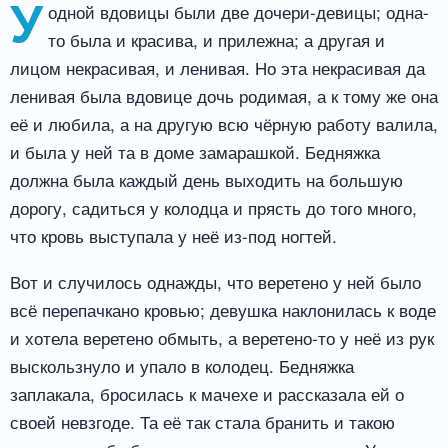
У
одной вдовицы были две дочери-девицы; одна-
то была и красива, и прилежна; а другая и
лицом некрасивая, и ленивая. Но эта некрасивая да
ленивая была вдовице дочь родимая, а к тому же она
её и любила, а на другую всю чёрную работу валила,
и была у ней та в доме замарашкой. Бедняжка
должна была каждый день выходить на большую
дорогу, садиться у колодца и прясть до того много,
что кровь выступала у неё из-под ногтей.
Вот и случилось однажды, что веретено у ней было
всё перепачкано кровью; девушка наклонилась к воде
и хотела веретено обмыть, а веретено-то у неё из рук
выскользнуло и упало в колодец. Бедняжка
заплакала, бросилась к мачехе и рассказала ей о
своей невзгоде. Та её так стала бранить и такою