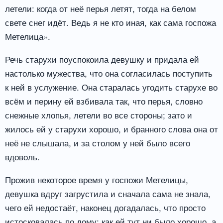
летели: когда от неё перья летят, тогда на белом
свете снег идёт. Ведь я не кто иная, как сама госпожа
Метелица».
Речь старухи поуспокоила девушку и придала ей
настолько мужества, что она согласилась поступить
к ней в услужение. Она старалась угодить старухе во
всём и перину ей взбивала так, что перья, словно
снежные хлопья, летели во все стороны; зато и
жилось ей у старухи хорошо, и бранного слова она от
неё не слышала, и за столом у ней было всего
вдоволь.
Прожив некоторое время у госпожи Метелицы,
девушка вдруг загрустила и сначала сама не знала,
чего ей недостаёт, наконец догадалась, что просто
истосковалась по дому; как ей тут ни было хорошо, а