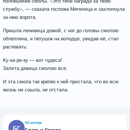
полнёшенек смолы. «Это тебе награда за твою
службу», — сказала госпожа Метелица и захлопнула
за нею ворота.
Пришла ленивица домой, с ног до головы смолою
облеплена, и петушок на колодце, увидав её, стал
распевать:
Ку-ка-ре-ку — вот чудеса!
Залита девица смолою вся.
И эта смола так крепко к ней пристала, что во всю
жизнь не сошла, не отстала.
Об авторе
БГ
Братья Гримм