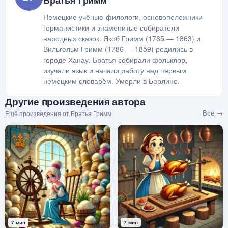
Немецкие учёные-филологи, основоположники
германистики и знаменитые собиратели
народных сказок. Якоб Гримм (1785 — 1863) и
Вильгельм Гримм (1786 — 1859) родились в
городе Ханау. Братья собирали фольклор,
изучали язык и начали работу над первым
немецким словарём. Умерли в Берлине.
Другие произведения автора
Все →
Ещё произведения от Братья Гримм
7 мин
7 мин