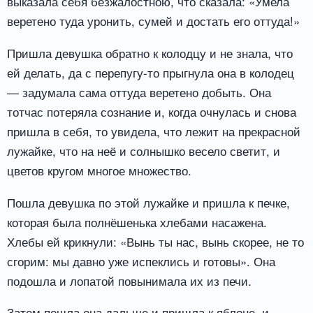
выказала себя безжалостною, что сказала: «Умела
веретено туда уронить, сумей и достать его оттуда!»
Пришла девушка обратно к колодцу и не знала, что
ей делать, да с перепугу-то прыгнула она в колодец
— задумала сама оттуда веретено добыть. Она
тотчас потеряла сознание и, когда очнулась и снова
пришла в себя, то увидела, что лежит на прекрасной
лужайке, что на неё и солнышко весело светит, и
цветов кругом многое множество.
Пошла девушка по этой лужайке и пришла к печке,
которая была полнёшенька хлебами насажена.
Хлебы ей крикнули: «Вынь ты нас, вынь скорее, не то
сгорим: мы давно уже испеклись и готовы». Она
подошла и лопатой повынимала их из печи.
Затем пошла она дальше и пришла к яблоне, и