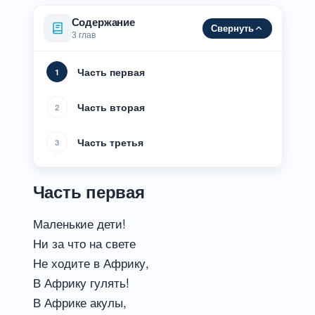
Содержание
Свернуть
3 глав
Часть первая
1
Часть вторая
2
Часть третья
3
Часть первая
Маленькие дети!
Ни за что на свете
Не ходите в Африку,
В Африку гулять!
В Африке акулы,