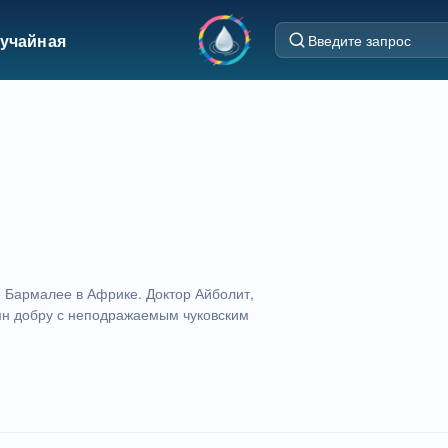
учайная
е Бармалее в Африке. Доктор Айболит,
мн добру с неподражаемым чуковским