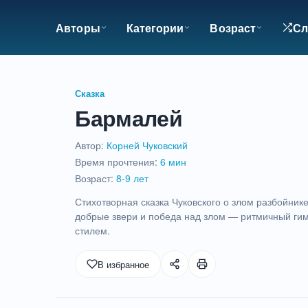
Авторы
Категории
Возраст
Сл
Сказка
Бармалей
Автор:
Корней Чуковский
Время прочтения:
6 мин
Возраст:
8-9 лет
Стихотворная сказка Чуковского о злом разбойник
добрые звери и победа над злом — ритмичный ги
стилем.
6
В избранное
мин