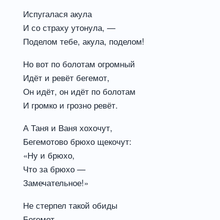
Испугалася акула
И со страху утонула, —
Поделом тебе, акула, поделом!
Но вот по болотам огромный
Идёт и ревёт бегемот,
Он идёт, он идёт по болотам
И громко и грозно ревёт.
А Таня и Ваня хохочут,
Бегемотово брюхо щекочут:
«Ну и брюхо,
Что за брюхо —
Замечательное!»
Не стерпел такой обиды
Бегемот,