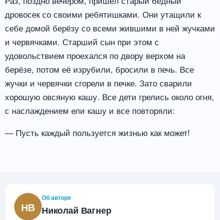
Раз, поздно вечером, пришёл старый бедный
дровосек со своими ребятишками. Они утащили к
себе домой берёзу со всеми жившими в ней жучками
и червячками. Старший сын при этом с
удовольствием проехался по двору верхом на
берёзе, потом её изрубили, бросили в печь. Все
жучки и червячки сгорели в печке. Зато сварили
хорошую овсяную кашу. Все дети грелись около огня,
с наслаждением ели кашу и все повторяли:
— Пусть каждый пользуется жизнью как может!
Об авторе
НВ
Николай Вагнер