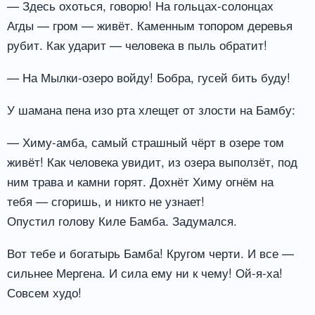
— Здесь охоться, говорю! На гольцах-солонцах
Агды — гром — живёт. Каменным топором деревья
рубит. Как ударит — человека в пыль обратит!
— На Мылки-озеро войду! Бобра, гусей бить буду!
У шамана пена изо рта хлещет от злости на Бамбу:
— Химу-амба, самый страшный чёрт в озере том
живёт! Как человека увидит, из озера выползёт, под
ним трава и камни горят. Дохнёт Химу огнём на
тебя — сгоришь, и никто не узнает!
Опустил голову Киле Бамба. Задумался.
Вот тебе и богатырь Бамба! Кругом черти. И все —
сильнее Мергена. И сила ему ни к чему! Ой-я-ха!
Совсем худо!