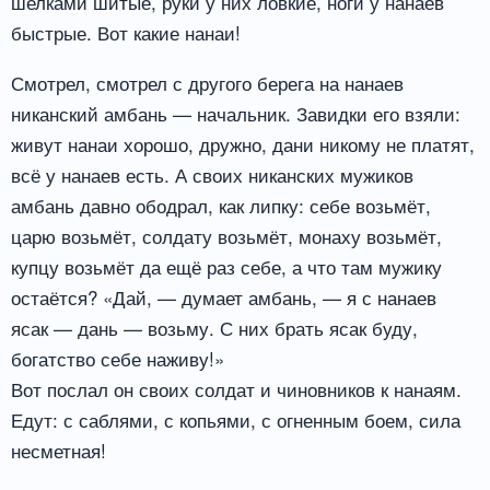
шелками шитые, руки у них ловкие, ноги у нанаев
быстрые. Вот какие нанаи!
Смотрел, смотрел с другого берега на нанаев
никанский амбань — начальник. Завидки его взяли:
живут нанаи хорошо, дружно, дани никому не платят,
всё у нанаев есть. А своих никанских мужиков
амбань давно ободрал, как липку: себе возьмёт,
царю возьмёт, солдату возьмёт, монаху возьмёт,
купцу возьмёт да ещё раз себе, а что там мужику
остаётся? «Дай, — думает амбань, — я с нанаев
ясак — дань — возьму. С них брать ясак буду,
богатство себе наживу!»
Вот послал он своих солдат и чиновников к нанаям.
Едут: с саблями, с копьями, с огненным боем, сила
несметная!