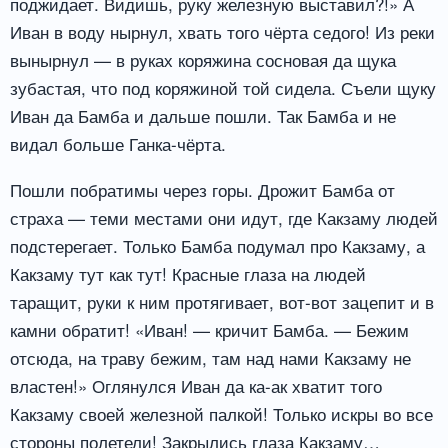
поджидает. Видишь, руку железную выставил?!» А
Иван в воду нырнул, хвать того чёрта седого! Из реки
вынырнул — в руках коряжина сосновая да щука
зубастая, что под коряжиной той сидела. Съели щуку
Иван да Бамба и дальше пошли. Так Бамба и не
видал больше Ганка-чёрта.
Пошли побратимы через горы. Дрожит Бамба от
страха — теми местами они идут, где Какзаму людей
подстерегает. Только Бамба подумал про Какзаму, а
Какзаму тут как тут! Красные глаза на людей
таращит, руки к ним протягивает, вот-вот зацепит и в
камни обратит! «Иван! — кричит Бамба. — Бежим
отсюда, на траву бежим, там над нами Какзаму не
властен!» Оглянулся Иван да ка-ак хватит того
Какзаму своей железной палкой! Только искры во все
стороны полетели! Закрылись глаза Какзаму…