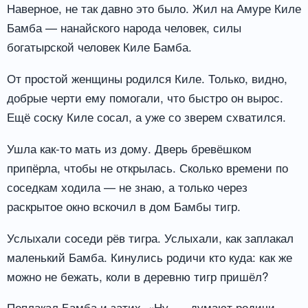
Наверное, не так давно это было. Жил на Амуре Киле
Бамба — нанайского народа человек, силы
богатырской человек Киле Бамба.
От простой женщины родился Киле. Только, видно,
добрые черти ему помогали, что быстро он вырос.
Ещё соску Киле сосал, а уже со зверем схватился.
Ушла как-то мать из дому. Дверь бревёшком
припёрла, чтобы не открылась. Сколько времени по
соседкам ходила — не знаю, а только через
раскрытое окно вскочил в дом Бамбы тигр.
Услыхали соседи рёв тигра. Услыхали, как заплакал
маленький Бамба. Кинулись родичи кто куда: как же
можно не бежать, коли в деревню тигр пришёл?
Поплакал Бамба и затих. «Ну, — думают родичи, —