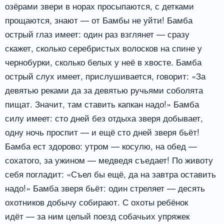
озёрами звери в норах просыпаются, с детками
прощаются, знают — от Бамбы не уйти! Бамба
острый глаз имеет: один раз взглянет — сразу
скажет, сколько серебристых волосков на спине у
чернобурки, сколько белых у неё в хвосте. Бамба
острый слух имеет, прислушивается, говорит: «За
девятью реками да за девятью ручьями соболята
пищат. Значит, там ставить капкан надо!» Бамба
силу имеет: сто дней без отдыха зверя добывает,
одну ночь проспит — и ещё сто дней зверя бьёт!
Бамба ест здорово: утром — косулю, на обед —
сохатого, за ужином — медведя съедает! По животу
себя погладит: «Съел бы ещё, да на завтра оставить
надо!» Бамба зверя бьёт: один стреляет — десять
охотников добычу собирают. С охоты ребёнок
идёт — за ним целый поезд собачьих упряжек