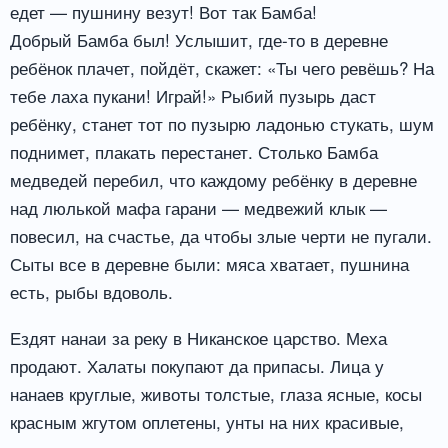
едет — пушнину везут! Вот так Бамба!
Добрый Бамба был! Услышит, где-то в деревне
ребёнок плачет, пойдёт, скажет: «Ты чего ревёшь? На
тебе лаха пукани! Играй!» Рыбий пузырь даст
ребёнку, станет тот по пузырю ладонью стукать, шум
поднимет, плакать перестанет. Столько Бамба
медведей перебил, что каждому ребёнку в деревне
над люлькой мафа гарани — медвежий клык —
повесил, на счастье, да чтобы злые черти не пугали.
Сыты все в деревне были: мяса хватает, пушнина
есть, рыбы вдоволь.
Ездят нанаи за реку в Никанское царство. Меха
продают. Халаты покупают да припасы. Лица у
нанаев круглые, животы толстые, глаза ясные, косы
красным жгутом оплетены, унты на них красивые,