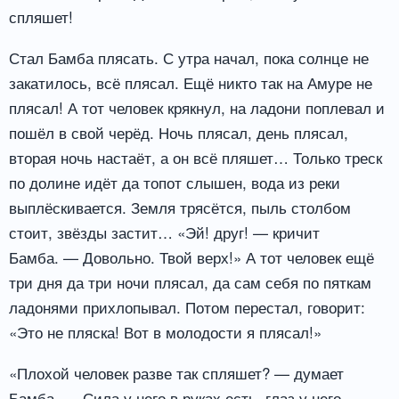
спляшет!
Стал Бамба плясать. С утра начал, пока солнце не
закатилось, всё плясал. Ещё никто так на Амуре не
плясал! А тот человек крякнул, на ладони поплевал и
пошёл в свой черёд. Ночь плясал, день плясал,
вторая ночь настаёт, а он всё пляшет… Только треск
по долине идёт да топот слышен, вода из реки
выплёскивается. Земля трясётся, пыль столбом
стоит, звёзды застит… «Эй! друг! — кричит
Бамба. — Довольно. Твой верх!» А тот человек ещё
три дня да три ночи плясал, да сам себя по пяткам
ладонями прихлопывал. Потом перестал, говорит:
«Это не пляска! Вот в молодости я плясал!»
«Плохой человек разве так спляшет? — думает
Бамба. — Сила у него в руках есть, глаз у него