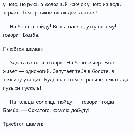
у него, не рука, а железный крючок у него из воды
торчит. Тем крючком он людей хватает!
— На болота пойду! Выпь, цаплю, утку возьму! —
говорит Бамба.
Плюётся шаман:
— Здесь охоться, говорю! На болоте чёрт Боко
живёт — одноногий. Запутает тебя в болоте, в
трясину утащит. Будешь потом в трясине лежать да
пузыри пускать!
— На гольцы-солонцы пойду! — говорит тогда
Бамба. — Сохатого, косулю добуду!
Трясётся шаман: