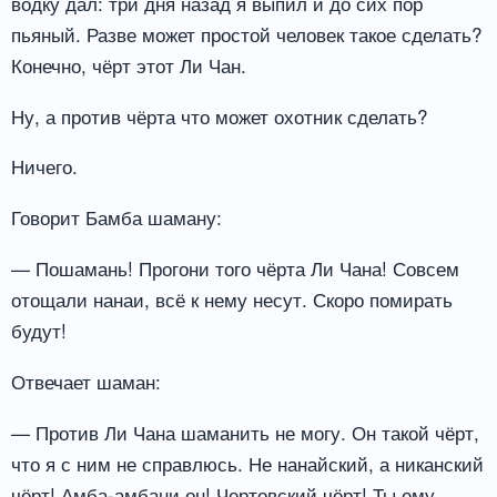
водку дал: три дня назад я выпил и до сих пор
пьяный. Разве может простой человек такое сделать?
Конечно, чёрт этот Ли Чан.
Ну, а против чёрта что может охотник сделать?
Ничего.
Говорит Бамба шаману:
— Пошамань! Прогони того чёрта Ли Чана! Совсем
отощали нанаи, всё к нему несут. Скоро помирать
будут!
Отвечает шаман:
— Против Ли Чана шаманить не могу. Он такой чёрт,
что я с ним не справлюсь. Не нанайский, а никанский
чёрт! Амба-амбани он! Чертовский чёрт! Ты ему