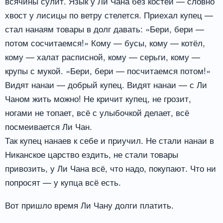
всячины сулит. Язык у Ли Чана без костей — словно
хвост у лисицы по ветру стелется. Приехал купец —
стал нанаям товары в долг давать: «Бери, бери —
потом сосчитаемся!» Кому — бусы, кому — котёл,
кому — халат расписной, кому — серьги, кому —
крупы с мукой. «Бери, бери — посчитаемся потом!»
Видят нанаи — добрый купец. Видят нанаи — с Ли
Чаном жить можно! Не кричит купец, не грозит,
ногами не топает, всё с улыбочкой делает, всё
посмеивается Ли Чан.
Так купец нанаев к себе и приучил. Не стали нанаи в
Никанское царство ездить, не стали товары
привозить, у Ли Чана всё, что надо, покупают. Что ни
попросят — у купца всё есть.
Вот пришло время Ли Чану долги платить.