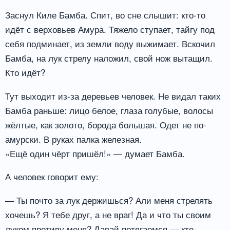
Заснул Киле Бамба. Спит, во сне слышит: кто-то
идёт с верховьев Амура. Тяжело ступает, тайгу под
себя подминает, из земли воду выжимает. Вскочил
Бамба, на лук стрелу наложил, свой нож вытащил.
Кто идёт?
Тут выходит из-за деревьев человек. Не видал таких
Бамба раньше: лицо белое, глаза голубые, волосы
жёлтые, как золото, борода большая. Одет не по-
амурски. В руках палка железная.
«Ещё один чёрт пришёл!» — думает Бамба.
А человек говорит ему:
— Ты почто за лук держишься? Али меня стрелять
хочешь? Я тебе друг, а не враг! Да и что ты своим
луком противу меня? Давай потягаемся — кто