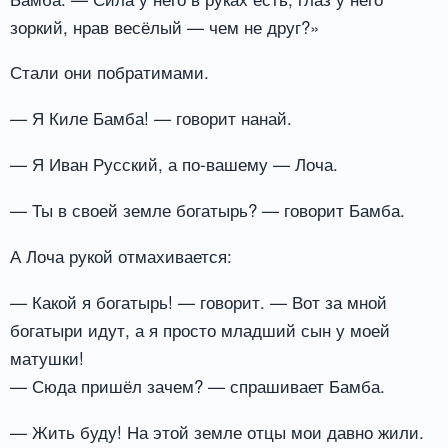
зоркий, нрав весёлый — чем не друг?»
Стали они побратимами.
— Я Киле Бамба! — говорит нанай.
— Я Иван Русский, а по-вашему — Лоча.
— Ты в своей земле богатырь? — говорит Бамба.
А Лоча рукой отмахивается:
— Какой я богатырь! — говорит. — Вот за мной
богатыри идут, а я просто младший сын у моей
матушки!
— Сюда пришёл зачем? — спрашивает Бамба.
— Жить буду! На этой земле отцы мои давно жили.