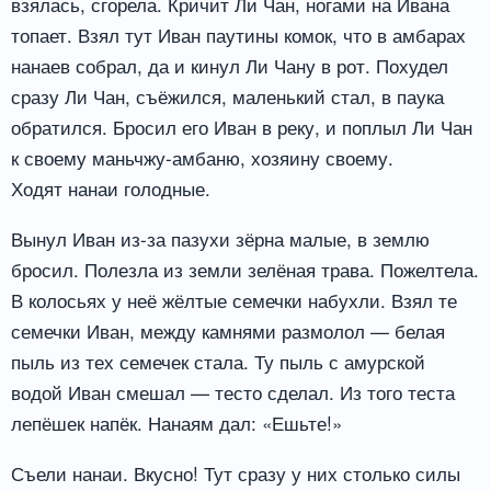
взялась, сгорела. Кричит Ли Чан, ногами на Ивана
топает. Взял тут Иван паутины комок, что в амбарах
нанаев собрал, да и кинул Ли Чану в рот. Похудел
сразу Ли Чан, съёжился, маленький стал, в паука
обратился. Бросил его Иван в реку, и поплыл Ли Чан
к своему маньчжу-амбаню, хозяину своему.
Ходят нанаи голодные.
Вынул Иван из-за пазухи зёрна малые, в землю
бросил. Полезла из земли зелёная трава. Пожелтела.
В колосьях у неё жёлтые семечки набухли. Взял те
семечки Иван, между камнями размолол — белая
пыль из тех семечек стала. Ту пыль с амурской
водой Иван смешал — тесто сделал. Из того теста
лепёшек напёк. Нанаям дал: «Ешьте!»
Съели нанаи. Вкусно! Тут сразу у них столько силы