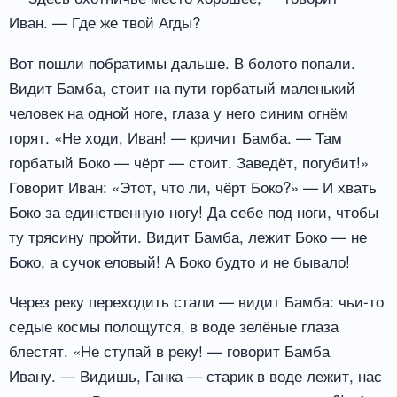
Иван. — Где же твой Агды?
Вот пошли побратимы дальше. В болото попали.
Видит Бамба, стоит на пути горбатый маленький
человек на одной ноге, глаза у него синим огнём
горят. «Не ходи, Иван! — кричит Бамба. — Там
горбатый Боко — чёрт — стоит. Заведёт, погубит!»
Говорит Иван: «Этот, что ли, чёрт Боко?» — И хвать
Боко за единственную ногу! Да себе под ноги, чтобы
ту трясину пройти. Видит Бамба, лежит Боко — не
Боко, а сучок еловый! А Боко будто и не бывало!
Через реку переходить стали — видит Бамба: чьи-то
седые космы полощутся, в воде зелёные глаза
блестят. «Не ступай в реку! — говорит Бамба
Ивану. — Видишь, Ганка — старик в воде лежит, нас