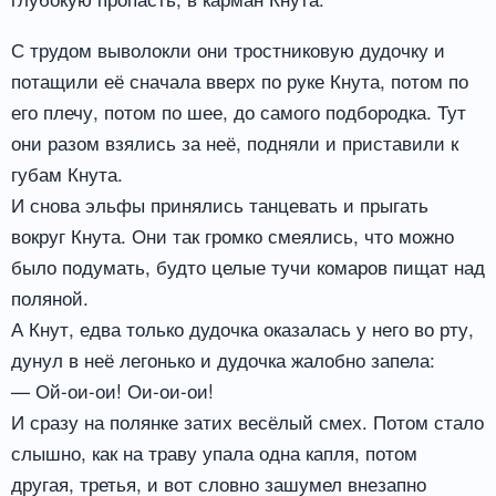
С трудом выволокли они тростниковую дудочку и
потащили её сначала вверх по руке Кнута, потом по
его плечу, потом по шее, до самого подбородка. Тут
они разом взялись за неё, подняли и приставили к
губам Кнута.
И снова эльфы принялись танцевать и прыгать
вокруг Кнута. Они так громко смеялись, что можно
было подумать, будто целые тучи комаров пищат над
поляной.
А Кнут, едва только дудочка оказалась у него во рту,
дунул в неё легонько и дудочка жалобно запела:
— Ой-ои-ои! Ои-ои-ои!
И сразу на полянке затих весёлый смех. Потом стало
слышно, как на траву упала одна капля, потом
другая, третья, и вот словно зашумел внезапно