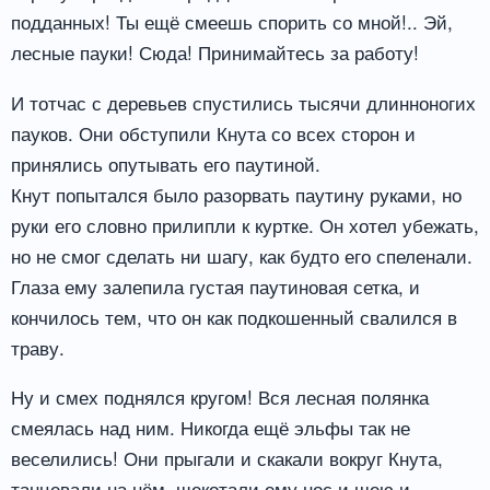
подданных! Ты ещё смеешь спорить со мной!.. Эй,
лесные пауки! Сюда! Принимайтесь за работу!
И тотчас с деревьев спустились тысячи длинноногих
пауков. Они обступили Кнута со всех сторон и
принялись опутывать его паутиной.
Кнут попытался было разорвать паутину руками, но
руки его словно прилипли к куртке. Он хотел убежать,
но не смог сделать ни шагу, как будто его спеленали.
Глаза ему залепила густая паутиновая сетка, и
кончилось тем, что он как подкошенный свалился в
траву.
Ну и смех поднялся кругом! Вся лесная полянка
смеялась над ним. Никогда ещё эльфы так не
веселились! Они прыгали и скакали вокруг Кнута,
танцевали на нём, щекотали ему нос и шею и