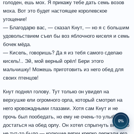
голоден, ешь мох. Я прикажу тебе дать семь возов
моха. Вот это будет настоящее королевское
угощение!
— Благодарю вас, — сказал Кнут, — но я с большим
удовольствием съел бы воз яблочного киселя и семь
бочек мёда.
— Кисель, говоришь? Да я из тебя самого сделаю
кисель!.. Эй, мой верный орёл! Бери этого
мальчишку! Можешь приготовить из него обед для
своих птенцов!
Кнут поднял голову. Тут только он увидел на
верхушке ели огромного орла, который смотрел на
него кровожадными глазами. Хотя сам Кнут и не
прочь был пообедать, но ему не очень-то улыбалось
0%
достаться на обед орлу. Он хотел спрыгнуть вниз, но
не тут-то было — колючие ветки крепко держали его