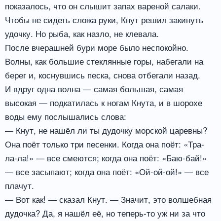
показалось, что он слышит запах вареной салаки.
Чтобы не сидеть сложа руки, Кнут решил закинуть
удочку. Но рыба, как назло, не клевала.
После вчерашней бури море было неспокойно.
Волны, как большие стеклянные горы, набегали на
берег и, коснувшись песка, снова отбегали назад.
И вдруг одна волна — самая большая, самая
высокая — подкатилась к ногам Кнута, и в шорохе
воды ему послышались слова:
— Кнут, не нашёл ли ты дудочку морской царевны?
Она поёт только три песенки. Когда она поёт: «Тра-
ла-ла!» — все смеются; когда она поёт: «Баю-бай!»
— все засыпают; когда она поёт: «Ой-ой-ой!» — все
плачут.
— Вот как! — сказал Кнут. — Значит, это волшебная
дудочка? Да, я нашёл её, но теперь-то уж ни за что