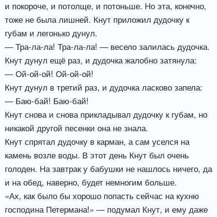
и покороче, и потолще, и потоньше. Но эта, конечно,
тоже не была лишней. Кнут приложил дудочку к
губам и легонько дунул.
— Тра-ла-ла! Тра-ла-ла! — весело залилась дудочка.
Кнут дунул ещё раз, и дудочка жалобно затянула:
— Ой-ой-ой! Ой-ой-ой!
Кнут дунул в третий раз, и дудочка ласково запела:
— Баю-бай! Баю-бай!
Кнут снова и снова прикладывал дудочку к губам, но
никакой другой песенки она не знала.
Кнут спрятал дудочку в карман, а сам уселся на
камень возле воды. В этот день Кнут был очень
голоден. На завтрак у бабушки не нашлось ничего, да
и на обед, наверно, будет немногим больше.
«Ах, как было бы хорошо попасть сейчас на кухню
господина Петермана!» — подумал Кнут, и ему даже