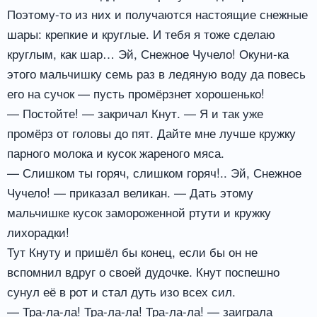
Поэтому-то из них и получаются настоящие снежные
шары: крепкие и круглые. И тебя я тоже сделаю
круглым, как шар… Эй, Снежное Чучело! Окуни-ка
этого мальчишку семь раз в ледяную воду да повесь
его на сучок — пусть промёрзнет хорошенько!
— Постойте! — закричал Кнут. — Я и так уже
промёрз от головы до пят. Дайте мне лучше кружку
парного молока и кусок жареного мяса.
— Слишком ты горяч, слишком горяч!.. Эй, Снежное
Чучело! — приказал великан. — Дать этому
мальчишке кусок замороженной ртути и кружку
лихорадки!
Тут Кнуту и пришёл бы конец, если бы он не
вспомнил вдруг о своей дудочке. Кнут поспешно
сунул её в рот и стал дуть изо всех сил.
— Тра-ла-ла! Тра-ла-ла! Тра-ла-ла! — заиграла