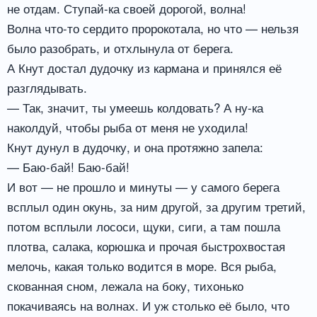
не отдам. Ступай-ка своей дорогой, волна!
Волна что-то сердито пророкотала, но что — нельзя
было разобрать, и отхлынула от берега.
А Кнут достал дудочку из кармана и принялся её
разглядывать.
— Так, значит, ты умеешь колдовать? А ну-ка
наколдуй, чтобы рыба от меня не уходила!
Кнут дунул в дудочку, и она протяжно запела:
— Баю-бай! Баю-бай!
И вот — не прошло и минуты — у самого берега
всплыл один окунь, за ним другой, за другим третий,
потом всплыли лососи, щуки, сиги, а там пошла
плотва, салака, корюшка и прочая быстрохвостая
мелочь, какая только водится в море. Вся рыба,
скованная сном, лежала на боку, тихонько
покачиваясь на волнах. И уж столько её было, что