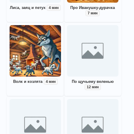
Лиса, заяц и петух
Про Иванушку-дурачка
4 мин
7 мин
Волк и козлята
По щучьему веленью
4 мин
12 мин