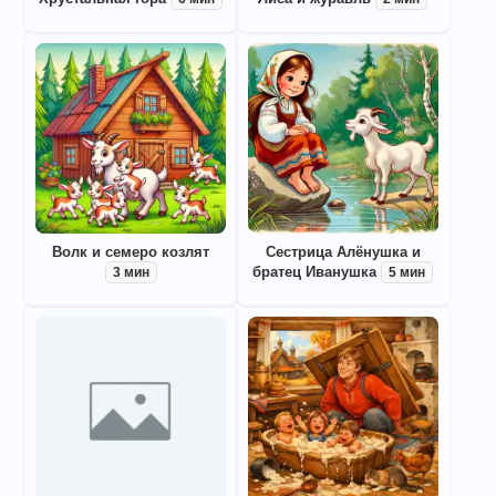
Волк и семеро козлят
Сестрица Алёнушка и
братец Иванушка
3 мин
5 мин