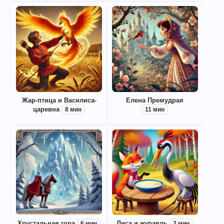
Жар-птица и Василиса-
Елена Премудрая
царевна
8 мин
11 мин
Хрустальная гора
Лиса и журавль
6 мин
2 мин