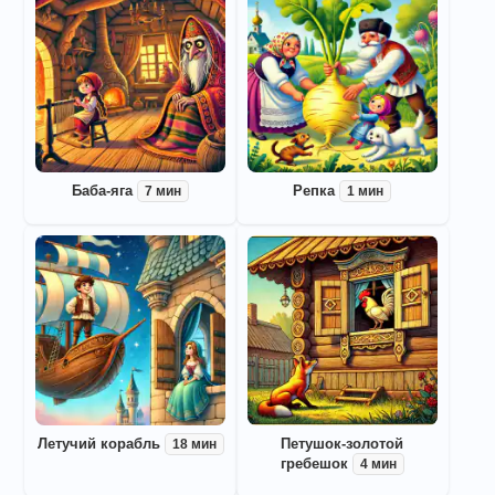
Баба-яга
Репка
7 мин
1 мин
Летучий корабль
Петушок-золотой
18 мин
гребешок
4 мин