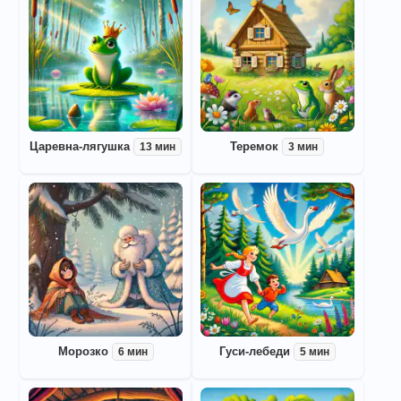
Царевна-лягушка
Теремок
13 мин
3 мин
Морозко
Гуси-лебеди
6 мин
5 мин