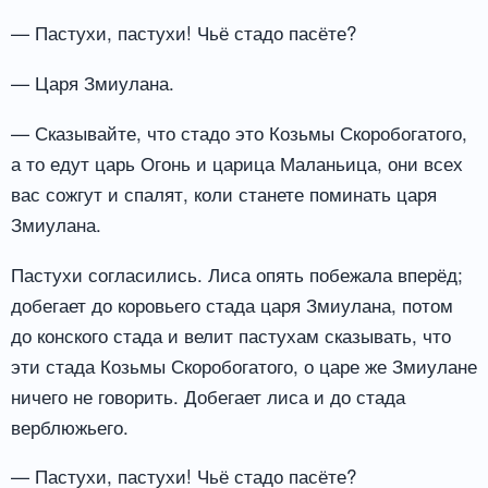
— Пастухи, пастухи! Чьё стадо пасёте?
— Царя Змиулана.
— Сказывайте, что стадо это Козьмы Скоробогатого,
а то едут царь Огонь и царица Маланьица, они всех
вас сожгут и спалят, коли станете поминать царя
Змиулана.
Пастухи согласились. Лиса опять побежала вперёд;
добегает до коровьего стада царя Змиулана, потом
до конского стада и велит пастухам сказывать, что
эти стада Козьмы Скоробогатого, о царе же Змиулане
ничего не говорить. Добегает лиса и до стада
верблюжьего.
— Пастухи, пастухи! Чьё стадо пасёте?