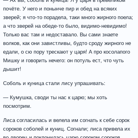
почёте. У него и понынче пир и обед на всяких
зверей; я что-то порадела, таки много жирного поела;
а что зверей на обеде-то было, видимо-невидимо!
Только вас там и недоставало. Вы сами знаете
волков, как они завистливы, будто сроду жирного не
едали, о сю пору трескают у царя! А про косолапого
Мишку и говорить нечего: он потуль ест, что чуть
дышит!
Соболь и куница стали лису упрашивать:
— Кумушка, своди ты нас к царю; мы хоть
посмотрим.
Лиса согласилась и велела им согнать к себе сорок
сороков соболей и куниц. Согнали; лиса привела их
во дворец и поклонилась царю сороком сороков