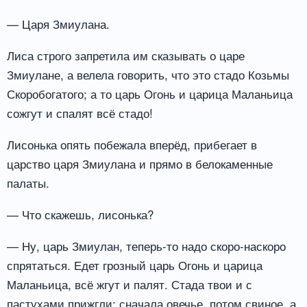
— Царя Змиулана.
Лиса строго запретила им сказывать о царе
Змиулане, а велела говорить, что это стадо Козьмы
Скоробогатого; а то царь Огонь и царица Маланьица
сожгут и спалят всё стадо!
Лисонька опять побежала вперёд, прибегает в
царство царя Змиулана и прямо в белокаменные
палаты.
— Что скажешь, лисонька?
— Ну, царь Змиулан, теперь-то надо скоро-наскоро
спрятаться. Едет грозный царь Огонь и царица
Маланьица, всё жгут и палят. Стада твои и с
пастухами прижгли; сначала овечье, потом свиное, а