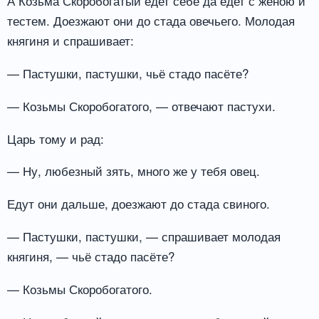
А Козьма Скоробогатый едет себе да едет с женою и
тестем. Доезжают они до стада овечьего. Молодая
княгиня и спрашивает:
— Пастушки, пастушки, чьё стадо пасёте?
— Козьмы Скоробогатого, — отвечают пастухи.
Царь тому и рад:
— Ну, любезный зять, много же у тебя овец.
Едут они дальше, доезжают до стада свиного.
— Пастушки, пастушки, — спрашивает молодая
княгиня, — чьё стадо пасёте?
— Козьмы Скоробогатого.