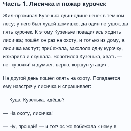
Часть 1. Лисичка и пожар курочек
Жил-проживал Кузенька один-одинёшенек в тёмном
лесу; у него был худой домишко, да один петушок, да
пять курочек. К этому Кузеньке повадилась ходить
лисичка; пошёл он раз на охоту, и только из дому, а
лисичка как тут; прибежала, заколола одну курочку,
изжарила и скушала. Воротился Кузенька, хвать —
нет курочки! и думает: верно, коршун утащил.
На другой день пошёл опять на охоту. Попадается
ему навстречу лисичка и спрашивает:
— Куда, Кузенька, идёшь?
— На охоту, лисичка!
— Ну, прощай! — и тотчас же побежала к нему в