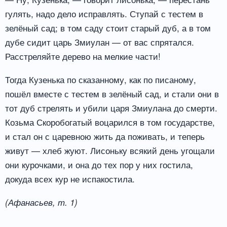
гулять, надо дело исправлять. Ступай с тестем в
зелёный сад; в том саду стоит старый дуб, а в том
дубе сидит царь Змиулан — от вас спрятался.
Расстреляйте дерево на мелкие части!
Тогда Кузенька по сказанному, как по писаному,
пошёл вместе с тестем в зелёный сад, и стали они в
тот дуб стрелять и убили царя Змиулана до смерти.
Козьма Скоробогатый воцарился в том государстве,
и стал он с царевною жить да поживать, и теперь
живут — хлеб жуют. Лисоньку всякий день угощали
они курочками, и она до тех пор у них гостила,
докуда всех кур не испакостила.
(Афанасьев, т. 1)