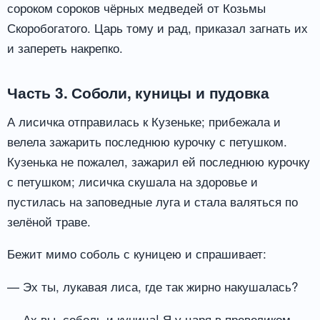
сороком сороков чёрных медведей от Козьмы
Скоробогатого. Царь тому и рад, приказал загнать их
и запереть накрепко.
Часть 3. Соболи, куницы и пудовка
А лисичка отправилась к Кузеньке; прибежала и
велела зажарить последнюю курочку с петушком.
Кузенька не пожалел, зажарил ей последнюю курочку
с петушком; лисичка скушала на здоровье и
пустилась на заповедные луга и стала валяться по
зелёной траве.
Бежит мимо соболь с куницею и спрашивает:
— Эх ты, лукавая лиса, где так жирно накушалась?
— Ах вы, соболь и куница! Я у царя в превеликом