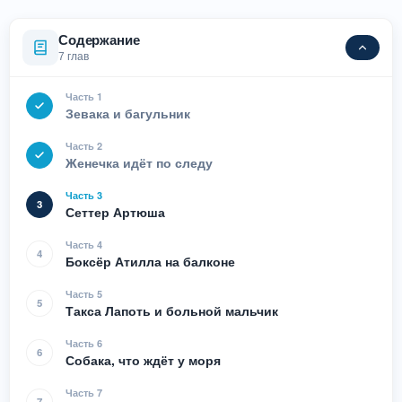
Содержание
7 глав
Часть 1
Зевака и багульник
Часть 2
Женечка идёт по следу
Часть 3
3
Сеттер Артюша
Часть 4
4
Боксёр Атилла на балконе
Часть 5
5
Такса Лапоть и больной мальчик
Часть 6
6
Собака, что ждёт у моря
Часть 7
7