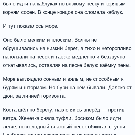
было идти на каблуках по вязкому песку и корявым
корням сосен. В конце концов она сломала каблук.
И тут показалось море.
Оно было мелким и плоским. Волны не
обрушивались на низкий берег, а тихо и неторопливо
наползали на песок и так же медленно и беззвучно
откатывались, оставляя на песке белую каёмку пены.
Море выглядело сонным и вялым, не способным к
бурям и штормам. Но бури на нём бывали. Далеко от
дюн, за линией горизонта.
Коста шёл по берегу, наклоняясь вперёд — против
ветра. Женечка сняла туфли, босиком было идти
легче, но холодный влажный песок обжигал ступни.
На берегу сохли развешанные на кольях сети с